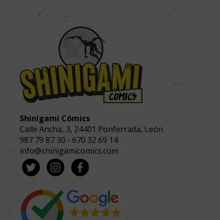
Shinigami Cómics
Calle Ancha, 3
,
24401
Ponferrada, León
987 79 87 30
-
670 32 69 14
info@shinigamicomics.com