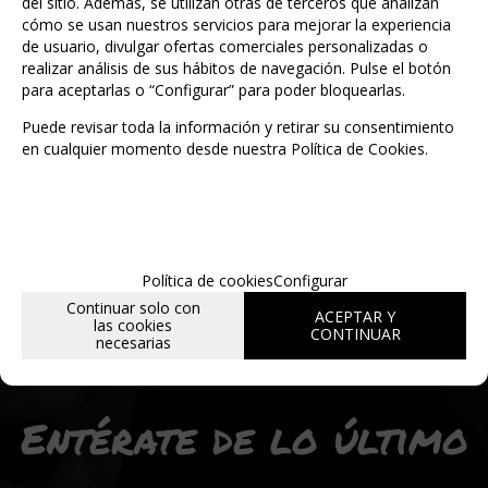
del sitio. Además, se utilizan otras de terceros que analizan
cómo se usan nuestros servicios para mejorar la experiencia
de usuario, divulgar ofertas comerciales personalizadas o
MARCA
realizar análisis de sus hábitos de navegación. Pulse el botón
NORMA EDITORIAL
para aceptarlas o “Configurar” para poder bloquearlas.
Puede revisar toda la información y retirar su consentimiento
en cualquier momento desde nuestra Política de Cookies.
Política de cookies
Configurar
Continuar solo con
ACEPTAR Y
las cookies
CONTINUAR
necesarias
Entérate de lo último