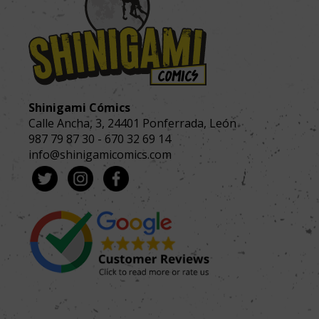
Shinigami Cómics
Calle Ancha, 3
,
24401
Ponferrada, León
987 79 87 30
-
670 32 69 14
info@shinigamicomics.com