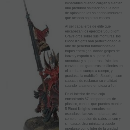
imparables cuando cargan y sienten
una profunda saisfacción a la hora
de aplastar a los soldados inferiores
que acaban bajo sus cascos.
Al ser caballeros de élite que
encabezan los ejércitos Soulblight
Gravelords sobre sus monturas, los
Blood Knights han perfeccionado el
arte de penetrar formaciones de
tropas enemigas, dando golpes de
lanza y espada a su paso. Su
armadura y su poderoso físico los
convierte en guerreros resilientes en
el combate cuerpo a cuerpo, y
gracias a la maldición Soublight son
capaces de restaurar su vitalidad
cuando la sangre empieza a fluir.
En el interior de esta caja
encontrarás 67 componentes de
plástico, con los que puedes montar
5 Blood Knights armados son
espadas o lanzas templarias, así
como una opción de cabezas con y
sin casco. Una miniatura puede
montarse como líder de la unidad