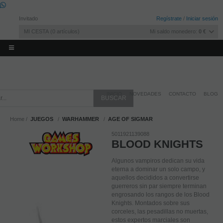
Invitado
Regístrate
/
Iniciar sesión
MI CESTA
0
artículos
Mi saldo monedero:
0 €
INICIO
NOVEDADES
CONTACTO
BLOG
Home
JUEGOS
WARHAMMER
AGE OF SIGMAR
5011921139088
BLOOD KNIGHTS
Algunos vampiros dedican su vida
eterna a dominar un solo campo, y
aquellos decididos a convertirse
guerreros sin par siempre terminan
engrosando los rangos de los Blood
Knights. Montados sobre sus
corceles, las pesadillas no muertas,
estos expertos marciales son