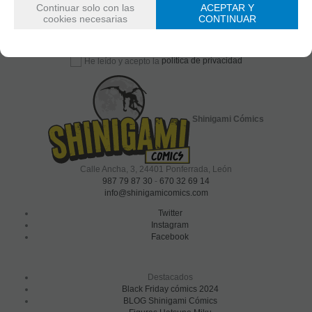
Continuar solo con las
ACEPTAR Y
cookies necesarias
CONTINUAR
política de privacidad
He leído y acepto la
Shinigami Cómics
Calle Ancha, 3
,
24401
Ponferrada, León
987 79 87 30
-
670 32 69 14
info@shinigamicomics.com
Twitter
Instagram
Facebook
Destacados
Black Friday cómics 2024
BLOG Shinigami Cómics