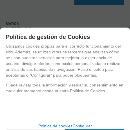
MARCA
CINEREPLICAS
Política de gestión de Cookies
Utilizamos cookies propias para el correcto funcionamiento del
sitio. Además, se utilizan otras de terceros que analizan cómo
Solicitar más info
Recomendar
se usan nuestros servicios para mejorar la experiencia de
usuario, divulgar ofertas comerciales personalizadas o realizar
análisis de sus hábitos de navegación. Pulse el botón para
aceptarlas o “Configurar” para poder bloquearlas.
Puede revisar toda la información y retirar su consentimiento en
Valorar
cualquier momento desde nuestra Política de Cookies.
Entérate de lo último
Política de cookies
Configurar
Date de alta para estar al día de las novedades a través de nuestro boletín