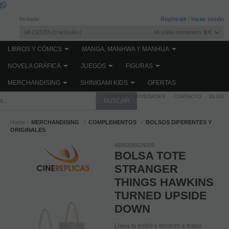
Invitado
Regístrate
/
Iniciar sesión
MI CESTA
0
artículos
Mi saldo monedero:
0 €
LIBROS Y CÓMICS
MANGA, MANHWA Y MANHUA
NOVELA GRÁFICA
JUEGOS
FIGURAS
MERCHANDISING
SHINIGAMI KIDS
OFERTAS
INICIO
NOVEDADES
CONTACTO
BLOG
Home
MERCHANDISING
COMPLEMENTOS
BOLSOS DIFERENTES Y
ORIGINALES
4895205624009
BOLSA TOTE
STRANGER
THINGS HAWKINS
TURNED UPSIDE
DOWN
Lleva tu estilo y fandom a todas