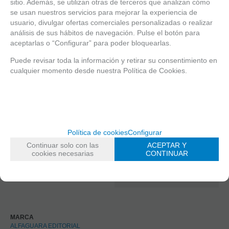
sitio. Además, se utilizan otras de terceros que analizan cómo
desean proteger y una atracción
se usan nuestros servicios para mejorar la experiencia de
feroz que podría liberarlos a ambos.
usuario, divulgar ofertas comerciales personalizadas o realizar
Con personajes inolvidables, un
análisis de sus hábitos de navegación. Pulse el botón para
romance apasionado y una trama
aceptarlas o “Configurar” para poder bloquearlas.
llena de suspense, esta novela de la
autora bestseller Sarah J. Maas te
Puede revisar toda la información y retirar su consentimiento en
sumergirá en una historia sobre el
dolor de la pérdida, el precio de la
cualquier momento desde nuestra Política de Cookies.
libertad y el poder del amor.
AGOTADO
ANTES
24,95 €
Política de cookies
Configurar
4.00%
IVA incluido
Continuar solo con las
ACEPTAR Y
Su tarifa negociada (5%)
5%
cookies necesarias
CONTINUAR
23,70
€
4.00%
IVA incluido
MARCA
ALFAGUARA EDITORIAL