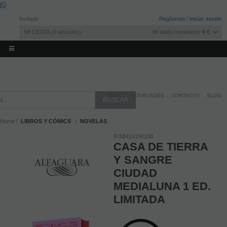
Invitado
Regístrate
/
Iniciar sesión
MI CESTA
0
artículos
Mi saldo monedero:
0 €
INICIO
NOVEDADES
CONTACTO
BLOG
Home
LIBROS Y CÓMICS
NOVELAS
9788410190108
CASA DE TIERRA
Y SANGRE
CIUDAD
MEDIALUNA 1 ED.
LIMITADA