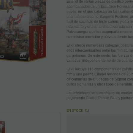
Este kit de varias piezas de plástico perm
acompañados de un Escudero Polvoraneg
pavés, en el que colocan un fusil cañón
una miniatura como Sargento Fusilero, ar
fusil de sacrificio de triple cañón, y otr
estandarte y una antorcha decorada con d
Polvoranegra que los acompaña recorre l
suministrar munición y pólvora donde hag
El kit ofrece numerosas cabezas, postura
ellos intercambiables entre las miniatura
gargolianas. De este modo, tus fuerzas d
variadas, independientemente de cuántos
El kit incluye 115 componentes de plásti
mm y una peana Citadel redonda de 25 
calcomanías de Ciudades de Sigmar con 
cultos sigmaritas y otros tipos de heráldic
Las miniaturas se suministran sin monta
pegamento Citadel Plastic Glue y pintura
EN STOCK
(
1
)