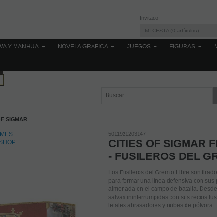
Invitado
MI CESTA
0
artículos
WA Y MANHUA
NOVELA GRÁFICA
JUEGOS
FIGURAS
OF SIGMAR
5011921203147
CITIES OF SIGMAR 
- FUSILEROS DEL G
Los Fusileros del Gremio Libre son tirad
para formar una línea defensiva con sus 
almenada en el campo de batalla. Desde 
salvas ininterrumpidas con sus recios fu
letales abrasadores y nubes de pólvora.