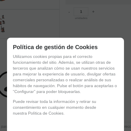
-
+
unidades
Política de gestión de Cookies
Utilizamos cookies propias para el correcto
funcionamiento del sitio. Además, se utilizan otras de
terceros que analizan cómo se usan nuestros servicios
Valorar
para mejorar la experiencia de usuario, divulgar ofertas
comerciales personalizadas o realizar análisis de sus
Recomendar
hábitos de navegación. Pulse el botón para aceptarlas o
“Configurar” para poder bloquearlas.
Puede revisar toda la información y retirar su
consentimiento en cualquier momento desde
nuestra Política de Cookies.
Entérate de lo último
 para estar al día de las novedades a través de nuestro boletín