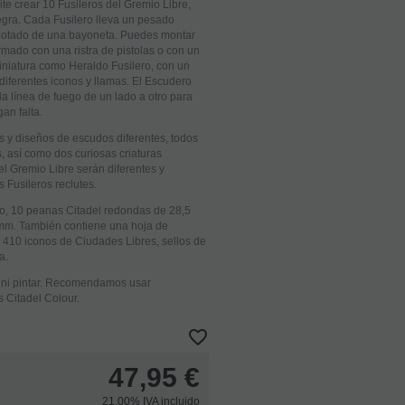
ite crear 10 Fusileros del Gremio Libre,
ra. Cada Fusilero lleva un pesado
 dotado de una bayoneta. Puedes montar
mado con una ristra de pistolas o con un
a miniatura como Heraldo Fusilero, con un
iferentes iconos y llamas. El Escudero
a línea de fuego de un lado a otro para
an falta.
s y diseños de escudos diferentes, todos
s, así como dos curiosas criaturas
el Gremio Libre serán diferentes y
 Fusileros reclutes.
co, 10 peanas Citadel redondas de 28,5
mm. También contiene una hoja de
410 iconos de Ciudades Libres, sellos de
a.
r ni pintar. Recomendamos usar
s Citadel Colour.
47,95
€
21.00%
IVA incluido