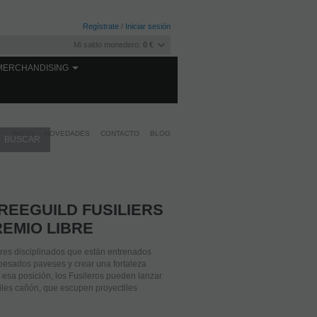
Regístrate
/
Iniciar sesión
Mi saldo monedero:
0 €
MERCHANDISING
INICIO
NOVEDADES
CONTACTO
BLOG
FREEGUILD FUSILIERS
REMIO LIBRE
ores disciplinados que están entrenados
pesados paveses y crear una fortaleza
esa posición, los Fusileros pueden lanzar
siles cañón, que escupen proyectiles