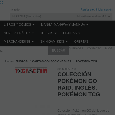
Invitado
Regístrate
/
Iniciar sesión
MI CESTA
0
artículos
Mi saldo monedero:
0 €
LIBROS Y CÓMICS
MANGA, MANHWA Y MANHUA
NOVELA GRÁFICA
JUEGOS
FIGURAS
MERCHANDISING
SHINIGAMI KIDS
OFERTAS
INICIO
NOVEDADES
CONTACTO
BLOG
Home
JUEGOS
CARTAS COLECCIONABLES
POKÉMON TCG
820650850790
COLECCIÓN
POKÉMON GO
RAID. INGLÉS.
POKÉMON TCG
Colección Pokémon GO del juego de
cartas Pokemon TCG. Inglés.