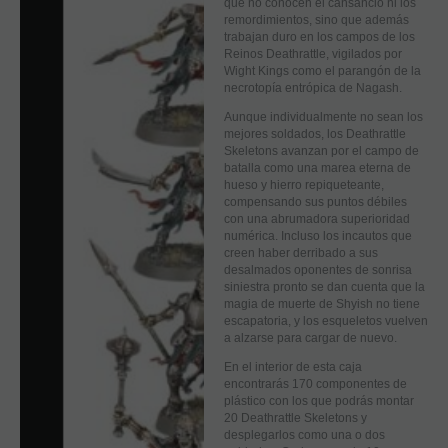
que no conocen el cansancio ni los
remordimientos, sino que además
trabajan duro en los campos de los
Reinos Deathrattle, vigilados por
Wight Kings como el parangón de la
necrotopía entrópica de Nagash.
Aunque individualmente no sean los
mejores soldados, los Deathrattle
Skeletons avanzan por el campo de
batalla como una marea eterna de
hueso y hierro repiqueteante,
compensando sus puntos débiles
con una abrumadora superioridad
numérica. Incluso los incautos que
creen haber derribado a sus
desalmados oponentes de sonrisa
siniestra pronto se dan cuenta que la
magia de muerte de Shyish no tiene
escapatoria, y los esqueletos vuelven
a alzarse para cargar de nuevo.
En el interior de esta caja
encontrarás 170 componentes de
plástico con los que podrás montar
20 Deathrattle Skeletons y
desplegarlos como una o dos