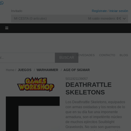
Invitado
Regístrate
/
Iniciar sesión
MI CESTA
0
artículos
Mi saldo monedero:
0 €
INICIO
NOVEDADES
CONTACTO
BLOG
Home
JUEGOS
WARHAMMER
AGE OF SIGMAR
5011921139057
DEATHRATTLE
SKELETONS
Los Deathrattle Skeletons, equipados
con armas oxidadas y los restos de lo
que en su día fue una imponente
armadura, son el impetérrito núcleo
de muchos ejércitos Soulblight
Gravelords. No solo son guerreros