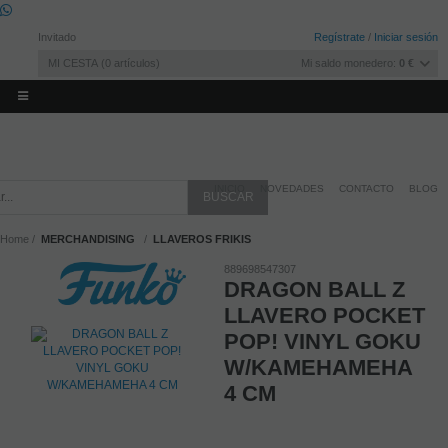
Invitado
Regístrate
/
Iniciar sesión
MI CESTA
0
artículos
Mi saldo monedero:
0 €
INICIO
NOVEDADES
CONTACTO
BLOG
Home
MERCHANDISING
LLAVEROS FRIKIS
889698547307
DRAGON BALL Z
LLAVERO POCKET
POP! VINYL GOKU
W/KAMEHAMEHA
4 CM