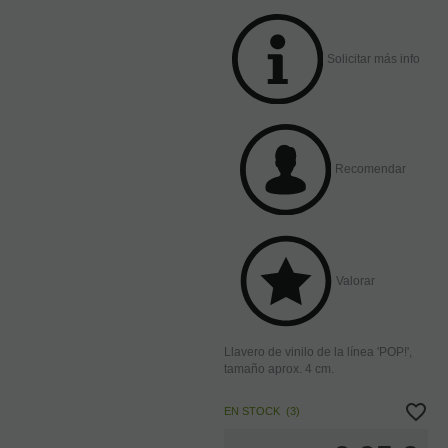
Solicitar más info
Recomendar
Valorar
Llavero de vinilo de la línea 'POP!',
tamaño aprox. 4 cm.
EN STOCK
(
3
)