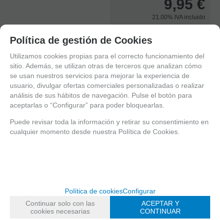
9,95
€
21.00%
IVA incluido
Política de gestión de Cookies
-
+
unidades
Utilizamos cookies propias para el correcto funcionamiento del
sitio. Además, se utilizan otras de terceros que analizan cómo
AÑADIR A CESTA
se usan nuestros servicios para mejorar la experiencia de
usuario, divulgar ofertas comerciales personalizadas o realizar
análisis de sus hábitos de navegación. Pulse el botón para
aceptarlas o “Configurar” para poder bloquearlas.
MARCA
FUNKO
Puede revisar toda la información y retirar su consentimiento en
cualquier momento desde nuestra Política de Cookies.
Entérate de lo último
Date de alta para estar al día de las novedades a través de nuestro boletín
Política de cookies
Configurar
Continuar solo con las
ACEPTAR Y
cookies necesarias
CONTINUAR
política de privacidad
He leído y acepto la