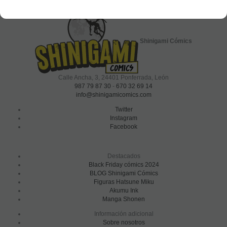
Shinigami Cómics
Calle Ancha, 3
,
24401
Ponferrada, León
987 79 87 30
-
670 32 69 14
info@shinigamicomics.com
Twitter
Instagram
Facebook
Destacados
Black Friday cómics 2024
BLOG Shinigami Cómics
Figuras Hatsune Miku
Akumu Ink
Manga Shonen
Información adicional
Sobre nosotros