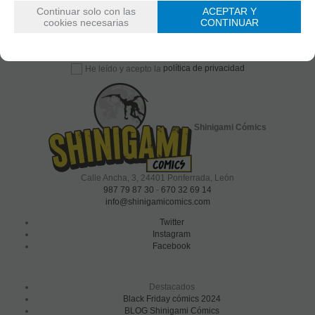
Continuar solo con las
ACEPTAR Y
cookies necesarias
CONTINUAR
política de privacidad
He leído y acepto la
Shinigami Cómics
Calle Ancha, 3
,
24401
Ponferrada, León
987 79 87 30
-
670 32 69 14
info@shinigamicomics.com
Twitter
Instagram
Facebook
Destacados
Black Friday cómics 2024
BLOG Shinigami Cómics