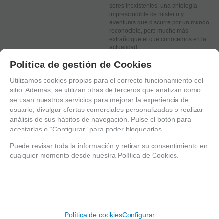
seres inexistentes: una antología
imprescindible de misterio y
aventuras que discurre por un mundo
reconocible, pero mucho más
extraño que el que conocemos en la
actualidad.
Política de gestión de Cookies
AGOTADO
Utilizamos cookies propias para el correcto funcionamiento del
ANTES
sitio. Además, se utilizan otras de terceros que analizan cómo
26,90 €
se usan nuestros servicios para mejorar la experiencia de
4.00%
IVA incluido
usuario, divulgar ofertas comerciales personalizadas o realizar
Su tarifa negociada (5%)
5%
análisis de sus hábitos de navegación. Pulse el botón para
25,56
€
aceptarlas o “Configurar” para poder bloquearlas.
4.00%
IVA incluido
Puede revisar toda la información y retirar su consentimiento en
cualquier momento desde nuestra Política de Cookies.
Entérate de lo último
Política de cookies
Configurar
Date de alta para estar al día de las novedades a través de nuestro boletín