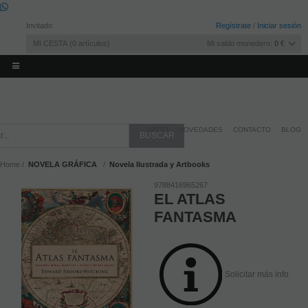
Invitado
Regístrate
/
Iniciar sesión
MI CESTA
0
artículos
Mi saldo monedero:
0 €
INICIO
NOVEDADES
CONTACTO
BLOG
Home
NOVELA GRÁFICA
Novela Ilustrada y Artbooks
9788416965267
EL ATLAS
FANTASMA
Solicitar más info