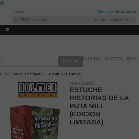
Invitado
Regístrate
/
Iniciar sesión
MI CESTA
0
artículos
Mi saldo monedero:
0 €
INICIO
NOVEDADES
CONTACTO
BLOG
Home
LIBROS Y CÓMICS
CÓMICS CLÁSICOS
9788418898372
ESTUCHE
HISTORIAS DE LA
PUTA MILI
(EDICION
LIMITADA)