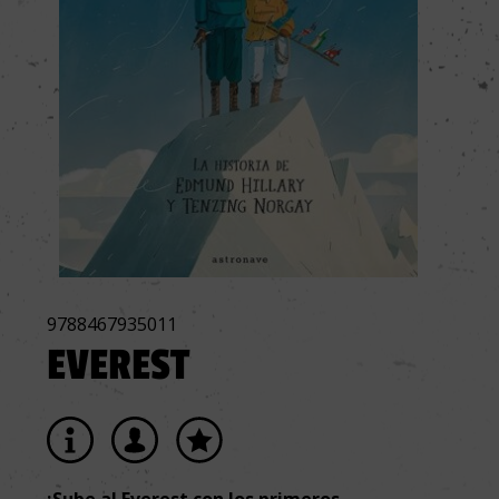
9788467935011
EVEREST
¡Sube al Everest con los primeros