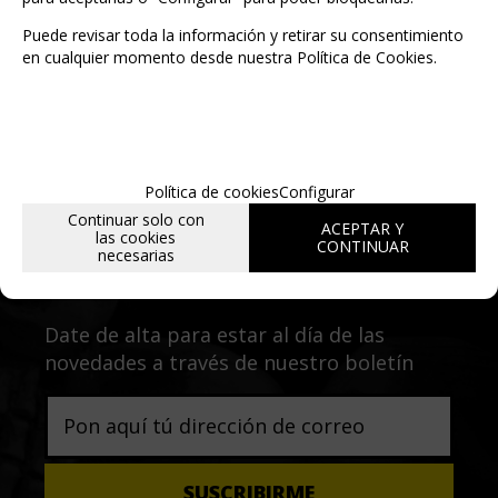
Puede revisar toda la información y retirar su consentimiento
en cualquier momento desde nuestra Política de Cookies.
Política de cookies
Configurar
Continuar solo con
ACEPTAR Y
las cookies
Entérate de lo último
CONTINUAR
necesarias
Date de alta para estar al día de las
novedades a través de nuestro boletín