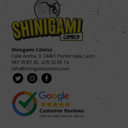
Shinigami Cómics
Calle Ancha, 3
,
24401
Ponferrada, León
987 79 87 30
-
670 32 69 14
info@shinigamicomics.com