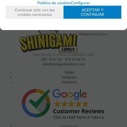
Política de cookies
Configurar
Continuar solo con las
ACEPTAR Y
política de privacidad
He leído y acepto la
cookies necesarias
CONTINUAR
Shinigami Cómics
Calle Ancha, 3
,
24401
Ponferrada, León
987 79 87 30
-
670 32 69 14
info@shinigamicomics.com
Twitter
Instagram
Facebook
Destacados