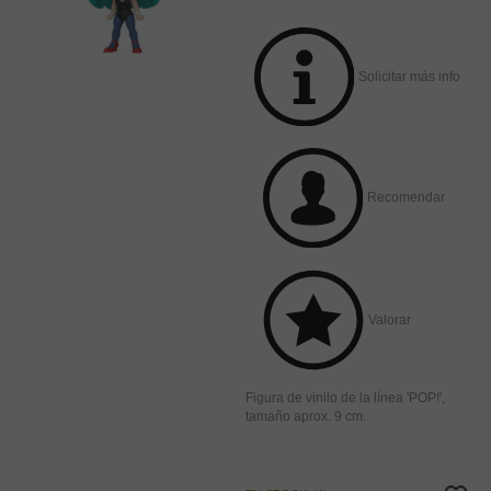
Solicitar más info
Recomendar
Valorar
Figura de vinilo de la línea 'POP!',
tamaño aprox. 9 cm.