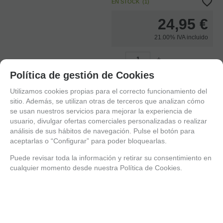
EN STOCK
(
1
)
24,95
€
21.00%
IVA incluido
-
+
unidades
Política de gestión de Cookies
AÑADIR A CESTA
Utilizamos cookies propias para el correcto funcionamiento del
sitio. Además, se utilizan otras de terceros que analizan cómo
se usan nuestros servicios para mejorar la experiencia de
usuario, divulgar ofertas comerciales personalizadas o realizar
análisis de sus hábitos de navegación. Pulse el botón para
MARCA
FUNKO
aceptarlas o “Configurar” para poder bloquearlas.
Puede revisar toda la información y retirar su consentimiento en
cualquier momento desde nuestra Política de Cookies.
Entérate de lo último
Date de alta para estar al día de las novedades a través de nuestro boletín