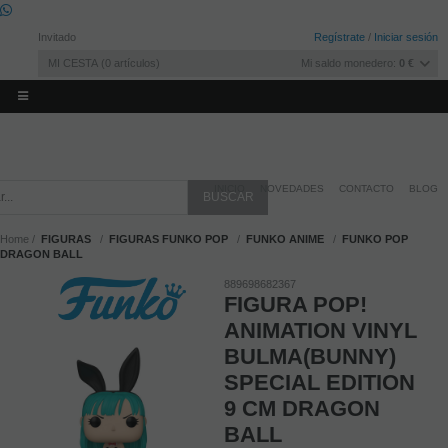
Invitado
Regístrate
/
Iniciar sesión
MI CESTA
0
artículos
Mi saldo monedero:
0 €
INICIO
NOVEDADES
CONTACTO
BLOG
Home
FIGURAS
FIGURAS FUNKO POP
FUNKO ANIME
FUNKO POP
DRAGON BALL
889698682367
FIGURA POP!
ANIMATION VINYL
BULMA(BUNNY)
SPECIAL EDITION
9 CM DRAGON
BALL