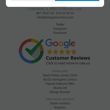
Calle Ancha, 3
,
24401
Ponferrada, León
987 79 87 30
-
670 32 69 14
info@shinigamicomics.com
Twitter
Instagram
Facebook
Destacados
Black Friday cómics 2024
BLOG Shinigami Cómics
Figuras Hatsune Miku
Akumu Ink
Manga Shonen
Información adicional
Sobre nosotros
Registro