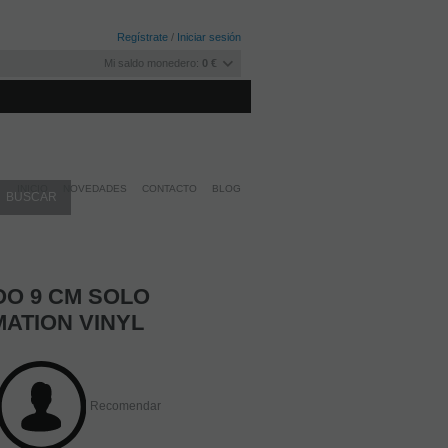
Regístrate
/
Iniciar sesión
Mi saldo monedero:
0 €
INICIO
NOVEDADES
CONTACTO
BLOG
OO 9 CM SOLO
MATION VINYL
Recomendar