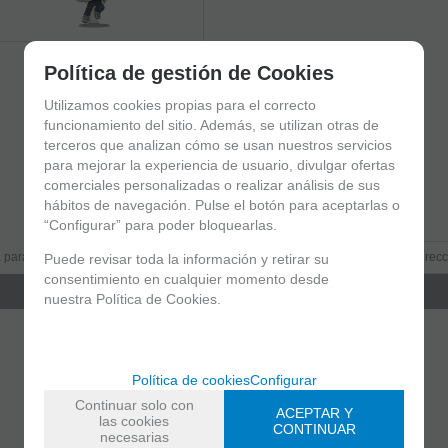
Política de gestión de Cookies
Utilizamos cookies propias para el correcto
funcionamiento del sitio. Además, se utilizan otras de
terceros que analizan cómo se usan nuestros servicios
para mejorar la experiencia de usuario, divulgar ofertas
comerciales personalizadas o realizar análisis de sus
hábitos de navegación. Pulse el botón para aceptarlas o
Entérate de lo último
“Configurar” para poder bloquearlas.
 para estar al día de las novedades a través de nuestro boletín
Puede revisar toda la información y retirar su
consentimiento en cualquier momento desde
nuestra Política de Cookies.
política de privacidad
He leído y acepto la
Política de cookies
Configurar
Continuar solo con
ACEPTAR Y
Shinigami Cómics
las cookies
CONTINUAR
necesarias