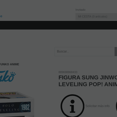
Invitado
MI CESTA
0
artículos
FUNKO ANIME
889698868433
FIGURA SUNG JINW
LEVELING POP! ANI
Solicitar más info