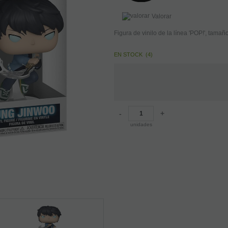
Valorar
Figura de vinilo de la línea 'POP!', tamañ
EN STOCK
(
4
)
-
+
unidades