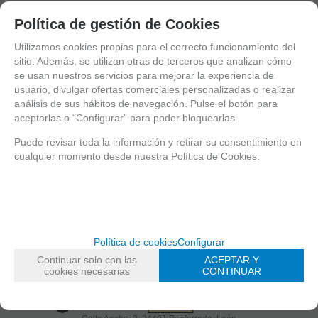
Política de gestión de Cookies
Valorar
Utilizamos cookies propias para el correcto funcionamiento del
sitio. Además, se utilizan otras de terceros que analizan cómo
se usan nuestros servicios para mejorar la experiencia de
usuario, divulgar ofertas comerciales personalizadas o realizar
análisis de sus hábitos de navegación. Pulse el botón para
Entérate de lo último
aceptarlas o “Configurar” para poder bloquearlas.
Date de alta para estar al día de las novedades a través de nuestro boletín
Puede revisar toda la información y retirar su consentimiento en
cualquier momento desde nuestra Política de Cookies.
política de privacidad
He leído y acepto la
Política de cookies
Configurar
Continuar solo con las
ACEPTAR Y
Shinigami Cómics
cookies necesarias
CONTINUAR