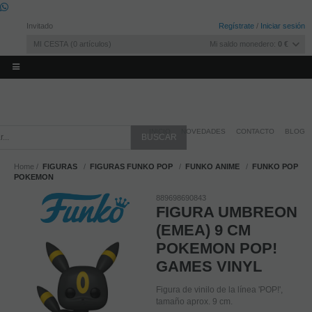
Invitado
Regístrate
/
Iniciar sesión
MI CESTA
0
artículos
Mi saldo monedero:
0 €
INICIO
NOVEDADES
CONTACTO
BLOG
Home
FIGURAS
FIGURAS FUNKO POP
FUNKO ANIME
FUNKO POP
POKEMON
889698690843
FIGURA UMBREON
(EMEA) 9 CM
POKEMON POP!
GAMES VINYL
Figura de vinilo de la línea 'POP!',
tamaño aprox. 9 cm.