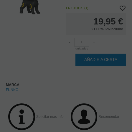
EN STOCK
(
1
)
19,95
€
21.00%
IVA incluido
-
+
unidades
AÑADIR A CESTA
MARCA
FUNKO
Solicitar más info
Recomendar