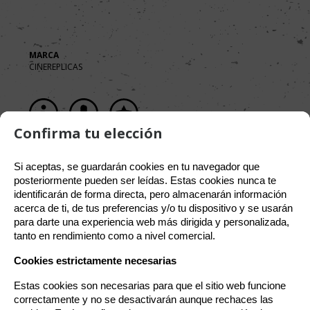
MARCA
CINEREPLICAS
Política de gestión de Cookies
Confirma tu elección
Utilizamos cookies propias para el correcto funcionamiento
Si aceptas, se guardarán cookies en tu navegador que 
del sitio. Además, se utilizan otras de terceros que analizan
posteriormente pueden ser leídas. Estas cookies nunca te 
cómo se usan nuestros servicios para mejorar la experiencia
identificarán de forma directa, pero almacenarán información 
de usuario, divulgar ofertas comerciales personalizadas o
acerca de ti, de tus preferencias y/o tu dispositivo y se usarán 
realizar análisis de sus hábitos de navegación. Pulse el botón
para darte una experiencia web más dirigida y personalizada, 
para aceptarlas o “Configurar” para poder bloquearlas.
tanto en rendimiento como a nivel comercial.
Puede revisar toda la información y retirar su consentimiento
en cualquier momento desde nuestra Política de Cookies.
Cookies estrictamente necesarias
Estas cookies son necesarias para que el sitio web funcione 
correctamente y no se desactivarán aunque rechaces las 