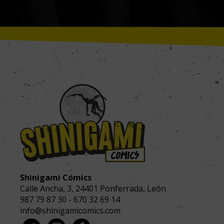
Toda la información que recaban estas cookies es anónima y 
puramente estadística. Si deseas bloquear estas cookies no 
sabremos si nuestra web es visitada.
Confirmar tus preferencias
Respetamos tu privacidad, por lo que puedes escoger no 
permitirnos usar las cookies dirigidas y análiticas navegando 
tan solo con las estrictamente necesarias. Sin embargo, tu 
experiencia de usuario o servicio que te ofrecemos podrá 
verse mermado.
Si deseas navegar solo con las cookies necesarias pulsa:
BLOQUEAR COOKIES
Shinigami Cómics
Calle Ancha, 3
,
24401
Ponferrada, León
987 79 87 30
-
670 32 69 14
info@shinigamicomics.com