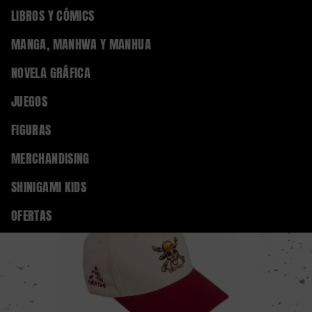
0
LIBROS Y CÓMICS
Regístrate
Iniciar sesión
MANGA, MANHWA Y MANHUA
NOVELA GRÁFICA
Home
MERCHANDISING
TEXTIL Y CALZADO
GORR@S
JUEGOS
FIGURAS
MERCHANDISING
SHINIGAMI KIDS
OFERTAS