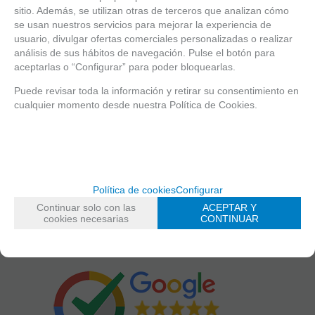
sitio. Además, se utilizan otras de terceros que analizan cómo
se usan nuestros servicios para mejorar la experiencia de
usuario, divulgar ofertas comerciales personalizadas o realizar
análisis de sus hábitos de navegación. Pulse el botón para
Entérate de lo último
aceptarlas o “Configurar” para poder bloquearlas.
Date de alta para estar al día de las novedades a través de nuestro boletín
Puede revisar toda la información y retirar su consentimiento en
cualquier momento desde nuestra Política de Cookies.
política de privacidad
He leído y acepto la
Shinigami Cómics
Calle Ancha, 3
,
24401
Ponferrada, León
Política de cookies
Configurar
987 79 87 30
-
670 32 69 14
Continuar solo con las
ACEPTAR Y
info@shinigamicomics.com
cookies necesarias
CONTINUAR
Twitter
Instagram
Facebook