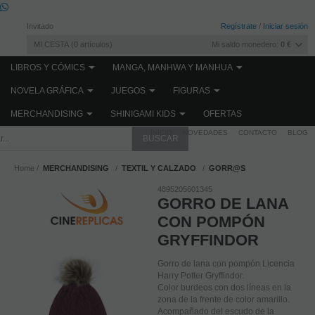
Invitado
Regístrate
/
Iniciar sesión
MI CESTA
0
artículos
Mi saldo monedero:
0 €
LIBROS Y CÓMICS
MANGA, MANHWA Y MANHUA
NOVELA GRÁFICA
JUEGOS
FIGURAS
MERCHANDISING
SHINIGAMI KIDS
OFERTAS
INICIO
NOVEDADES
CONTACTO
BLOG
Home
MERCHANDISING
TEXTIL Y CALZADO
GORR@S
4895205601345
GORRO DE LANA
CON POMPÓN
GRYFFINDOR
Gorro de lana con pompón Licencia
Harry Potter Gryffindor.
Color burdeos con dos líneas en la
zona de la frente de color amarillo.
Acompañado del escudo de la