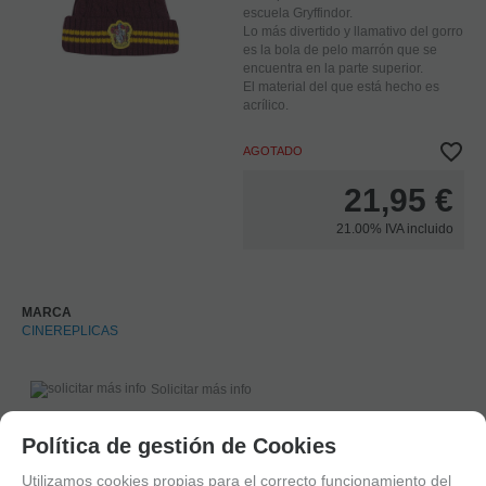
escuela Gryffindor.
Lo más divertido y llamativo del gorro
es la bola de pelo marrón que se
encuentra en la parte superior.
El material del que está hecho es
acrílico.
AGOTADO
21,95
€
21.00%
IVA incluido
MARCA
CINEREPLICAS
Solicitar más info
Política de gestión de Cookies
Recomendar
Valorar
Utilizamos cookies propias para el correcto funcionamiento del