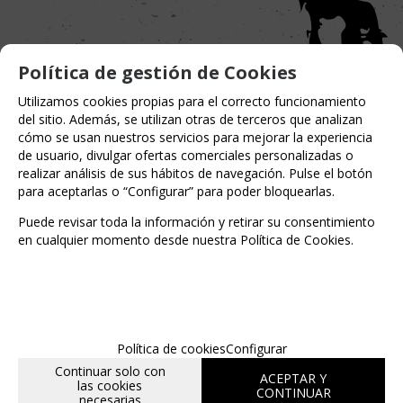
Política de gestión de Cookies
Utilizamos cookies propias para el correcto funcionamiento
del sitio. Además, se utilizan otras de terceros que analizan
cómo se usan nuestros servicios para mejorar la experiencia
de usuario, divulgar ofertas comerciales personalizadas o
realizar análisis de sus hábitos de navegación. Pulse el botón
Entérate de lo último
para aceptarlas o “Configurar” para poder bloquearlas.
Puede revisar toda la información y retirar su consentimiento
en cualquier momento desde nuestra Política de Cookies.
Date de alta para estar al día de las
novedades a través de nuestro boletín
Política de cookies
Configurar
Continuar solo con
ACEPTAR Y
las cookies
CONTINUAR
necesarias