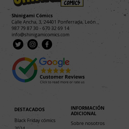
Shinigami Cómics
Calle Ancha, 3
,
24401
Ponferrada, León
987 79 87 30
-
670 32 69 14
info@shinigamicomics.com
INFORMACIÓN
DESTACADOS
ADICIONAL
Black Friday cómics
Sobre nosotros
2024