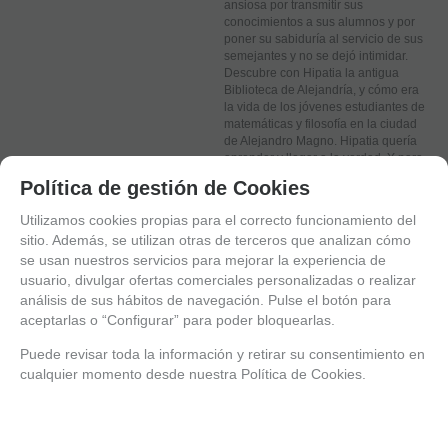
ansiosa por transmitir sus
conocimientos a sus alumnos y por
poner su sabiduría al servicio de sus
semejantes y no se dejó intimidar.
Descubre con Hipatia la antigua
Biblioteca de Alejandría, y cómo era
la vida de los jóvenes estudiantes de
matemáticas y filosofía en la ciudad
de Alejandro Magno. Hipatia quería
aprender y llegar a la verdad. Y para
ella el mejor camino para
Política de gestión de Cookies
conseguirlo eran las matemáticas.
Utilizamos cookies propias para el correcto funcionamiento del
sitio. Además, se utilizan otras de terceros que analizan cómo
se usan nuestros servicios para mejorar la experiencia de
AGOTADO
usuario, divulgar ofertas comerciales personalizadas o realizar
análisis de sus hábitos de navegación. Pulse el botón para
ANTES
aceptarlas o “Configurar” para poder bloquearlas.
12 €
4.00%
IVA incluido
Puede revisar toda la información y retirar su consentimiento en
Su tarifa negociada (5%)
5%
cualquier momento desde nuestra Política de Cookies.
11,40
€
4.00%
IVA incluido