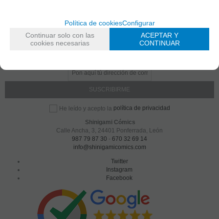
Política de cookies
Configurar
Continuar solo con las
ACEPTAR Y
cookies necesarias
CONTINUAR
Entérate de lo último
Date de alta para estar al día de las novedades a través de nuestro boletín
política de privacidad
He leído y acepto la
Shinigami Cómics
Calle Ancha, 3
,
24401
Ponferrada, León
987 79 87 30
-
670 32 69 14
info@shinigamicomics.com
Twitter
Instagram
Facebook