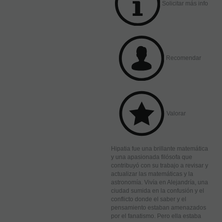
Solicitar más info
Recomendar
Valorar
Hipatia fue una brillante matemática
y una apasionada filósofa que
contribuyó con su trabajo a revisar y
actualizar las matemáticas y la
astronomía. Vivía en Alejandría, una
ciudad sumida en la confusión y el
conflicto donde el saber y el
pensamiento estaban amenazados
por el fanatismo. Pero ella estaba