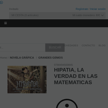
Invitado
Regístrate
/
Iniciar sesión
MI CESTA
0
artículos
Mi saldo monedero:
0 €
INICIO
NOVEDADES
CONTACTO
BLOG
Home
NOVELA GRÁFICA
GRANDES GENIOS
9788494569845
HIPATIA, LA
VERDAD EN LAS
MATEMATICAS