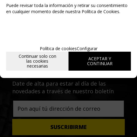
Puede revisar toda la información y retirar su consentimiento
en cualquier momento desde nuestra Política de Cookies.
Política de cookies
Configurar
Continuar solo con
Entérate de lo último
ACEPTAR Y
las cookies
CONTINUAR
necesarias
Date de alta para estar al día de las
novedades a través de nuestro boletín