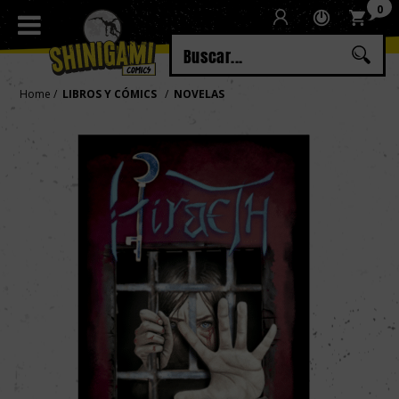
0
Regístrate
Iniciar sesión
Home
LIBROS Y CÓMICS
NOVELAS