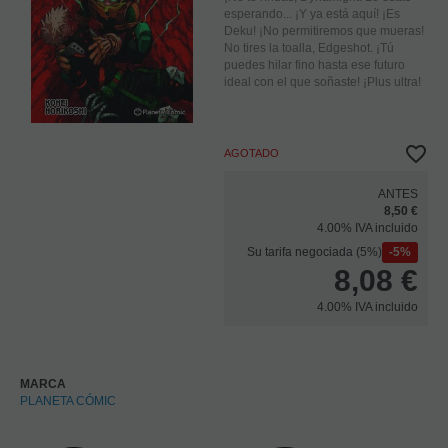
esperando... ¡Y ya está aquí! ¡Es
Deku! ¡No permitiremos que mueras!
No tires la toalla, Edgeshot. ¡Tú
puedes hilar fino hasta ese futuro
ideal con el que soñaste! ¡Plus ultra!
AGOTADO
ANTES
8,50 €
4.00%
IVA incluido
Su tarifa negociada (5%)
5%
8,08
€
4.00%
IVA incluido
MARCA
PLANETA CÓMIC