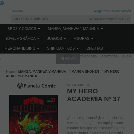
Invitado
Regístrate
/
Iniciar sesión
MI CESTA
0
artículos
Mi saldo monedero:
0 €
LIBROS Y CÓMICS
MANGA, MANHWA Y MANHUA
NOVELA GRÁFICA
JUEGOS
FIGURAS
MERCHANDISING
SHINIGAMI KIDS
OFERTAS
INICIO
NOVEDADES
CONTACTO
BLOG
Home
MANGA, MANHWA Y MANHUA
MANGA SHONEN
MY HERO
ACADEMIA MANGA
9788411401876
MY HERO
ACADEMIA Nº 37
¡Adelante, héroes! ¡No importa las
veces que caigáis, es aquí y ahora
cuando hay que derrotar a Shigaraki!
¡No te rindas, Dynamight! Lo estás