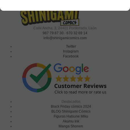
Shinigami Cómics
Calle Ancha, 3
,
24401
Ponferrada, León
987 79 87 30
-
670 32 69 14
info@shinigamicomics.com
Twitter
Instagram
Facebook
Destacados
Black Friday cómics 2024
BLOG Shinigami Cómics
Figuras Hatsune Miku
Akumu Ink
Manga Shonen