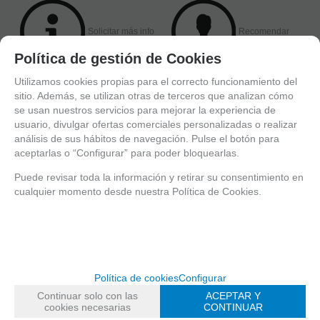
Solicitar más info
Recomendar
Política de gestión de Cookies
Utilizamos cookies propias para el correcto funcionamiento del
sitio. Además, se utilizan otras de terceros que analizan cómo
se usan nuestros servicios para mejorar la experiencia de
Valorar
usuario, divulgar ofertas comerciales personalizadas o realizar
análisis de sus hábitos de navegación. Pulse el botón para
aceptarlas o “Configurar” para poder bloquearlas.
Puede revisar toda la información y retirar su consentimiento en
Entérate de lo último
cualquier momento desde nuestra Política de Cookies.
Date de alta para estar al día de las novedades a través de nuestro boletín
Política de cookies
Configurar
política de privacidad
He leído y acepto la
Continuar solo con las
ACEPTAR Y
cookies necesarias
CONTINUAR