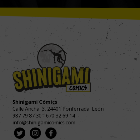
Shinigami Cómics
Calle Ancha, 3
,
24401
Ponferrada, León
987 79 87 30
-
670 32 69 14
info@shinigamicomics.com