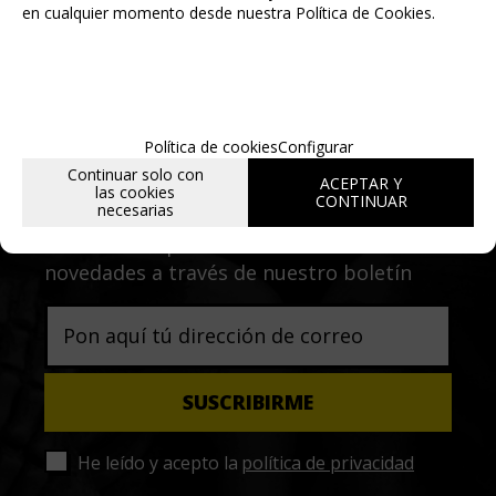
en cualquier momento desde nuestra Política de Cookies.
Política de cookies
Configurar
Entérate de lo último
Continuar solo con
ACEPTAR Y
las cookies
CONTINUAR
necesarias
Date de alta para estar al día de las
novedades a través de nuestro boletín
He leído y acepto la
política de privacidad