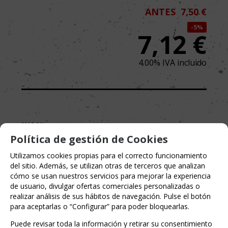
ANTES
7,50 €
5%
7,12
€
4.00%
IVA incluido
MARCA
PLANETA CÓMIC
Política de gestión de Cookies
Utilizamos cookies propias para el correcto funcionamiento
del sitio. Además, se utilizan otras de terceros que analizan
cómo se usan nuestros servicios para mejorar la experiencia
de usuario, divulgar ofertas comerciales personalizadas o
realizar análisis de sus hábitos de navegación. Pulse el botón
para aceptarlas o “Configurar” para poder bloquearlas.
Puede revisar toda la información y retirar su consentimiento