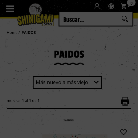
0
Regístrate
Iniciar sesión
Home
PAIDOS
PAIDOS
mostrar
1
al
1
de
1