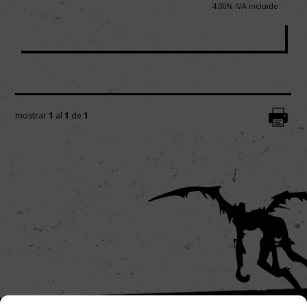
4.00%
IVA incluido
mostrar
1
al
1
de
1