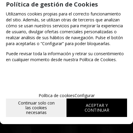
Política de gestión de Cookies
Utilizamos cookies propias para el correcto funcionamiento
Entérate de lo último
del sitio. Además, se utilizan otras de terceros que analizan
cómo se usan nuestros servicios para mejorar la experiencia
de usuario, divulgar ofertas comerciales personalizadas o
realizar análisis de sus hábitos de navegación. Pulse el botón
para aceptarlas o “Configurar” para poder bloquearlas.
Date de alta para estar al día de las
novedades a través de nuestro boletín
Puede revisar toda la información y retirar su consentimiento
en cualquier momento desde nuestra Política de Cookies.
Política de cookies
Configurar
Continuar solo con
He leído y acepto la
política de privacidad
ACEPTAR Y
las cookies
CONTINUAR
necesarias