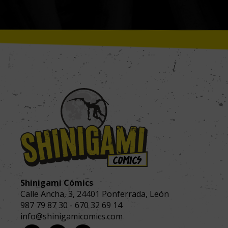
Shinigami Cómics
Calle Ancha, 3
,
24401
Ponferrada, León
987 79 87 30
-
670 32 69 14
info@shinigamicomics.com