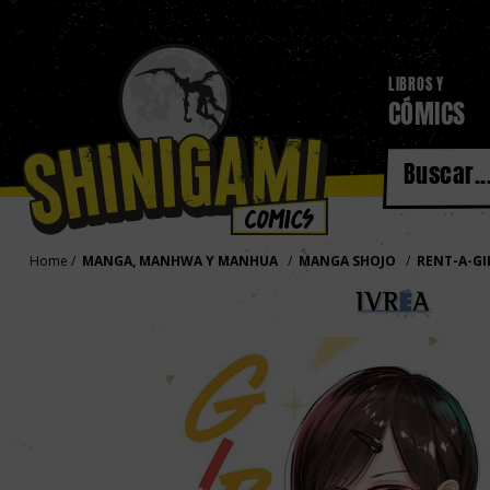
LIBROS Y
CÓMICS
Home
MANGA, MANHWA Y MANHUA
MANGA SHOJO
RENT-A-G