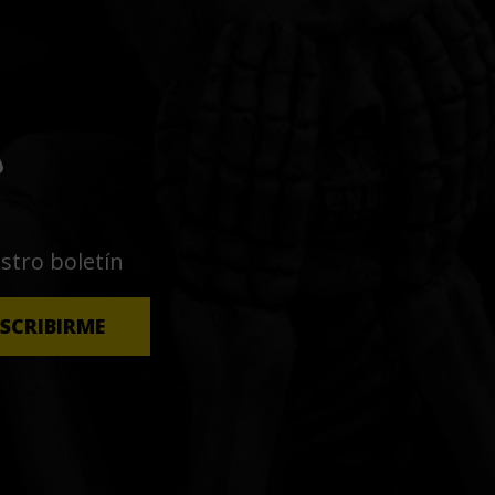
o
estro boletín