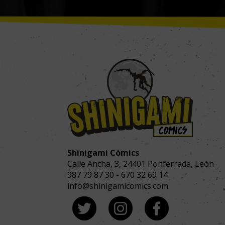
Shinigami Cómics
Calle Ancha, 3
,
24401
Ponferrada, León
987 79 87 30
-
670 32 69 14
info@shinigamicomics.com