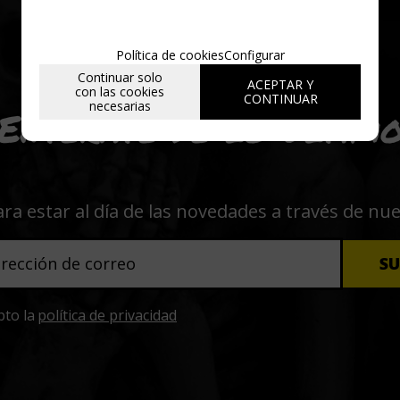
Política de cookies
Configurar
Continuar solo
ACEPTAR Y
con las cookies
CONTINUAR
necesarias
Entérate de lo últim
ara estar al día de las novedades a través de nu
pto la
política de privacidad