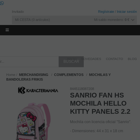
Invitado
Regístrate
/
Iniciar sesión
MI CESTA
0
artículos
Mi saldo monedero:
0 €
INICIO
NOVEDADES
CONTACTO
BLOG
Home
MERCHANDISING
COMPLEMENTOS
MOCHILAS Y
BANDOLERAS FRIKIS
8445118087208
SANRIO FAN HS
MOCHILA HELLO
KITTY PANELS 2.2
Mochila con licencia oficial "Sanrio".
- Dimensiones: 44 x 31 x 18 cm