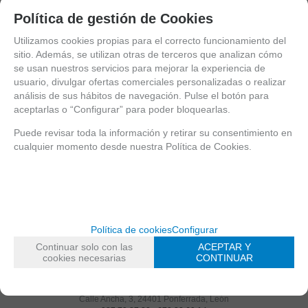
Política de gestión de Cookies
Valorar
Utilizamos cookies propias para el correcto funcionamiento del
sitio. Además, se utilizan otras de terceros que analizan cómo
se usan nuestros servicios para mejorar la experiencia de
usuario, divulgar ofertas comerciales personalizadas o realizar
análisis de sus hábitos de navegación. Pulse el botón para
Entérate de lo último
aceptarlas o “Configurar” para poder bloquearlas.
Date de alta para estar al día de las novedades a través de nuestro boletín
Puede revisar toda la información y retirar su consentimiento en
cualquier momento desde nuestra Política de Cookies.
política de privacidad
He leído y acepto la
Política de cookies
Configurar
Continuar solo con las
ACEPTAR Y
Shinigami Cómics
cookies necesarias
CONTINUAR
Calle Ancha, 3
,
24401
Ponferrada, León