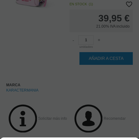
EN STOCK
(
1
)
39,95
€
21.00%
IVA incluido
-
+
unidades
AÑADIR A CESTA
MARCA
KARACTERMANIA
Solicitar más info
Recomendar