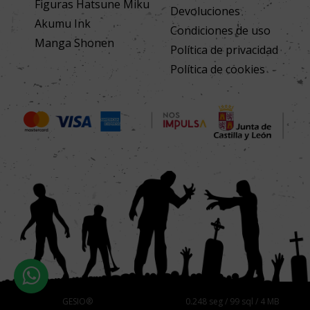
Figuras Hatsune Miku
Devoluciones
Akumu Ink
Condiciones de uso
Manga Shonen
Política de privacidad
Política de cookies
GESIO®
0.248 seg /
99 sql
/ 4 MB