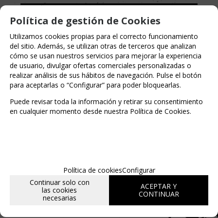
Política de gestión de Cookies
6
€
Utilizamos cookies propias para el correcto funcionamiento
del sitio. Además, se utilizan otras de terceros que analizan
21.00%
IVA incluido
cómo se usan nuestros servicios para mejorar la experiencia
de usuario, divulgar ofertas comerciales personalizadas o
realizar análisis de sus hábitos de navegación. Pulse el botón
para aceptarlas o “Configurar” para poder bloquearlas.
Puede revisar toda la información y retirar su consentimiento
en cualquier momento desde nuestra Política de Cookies.
MARCA
WIZARD OF THE COAST
Política de cookies
Configurar
Continuar solo con
ACEPTAR Y
las cookies
CONTINUAR
necesarias