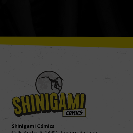
Shinigami Cómics
Calle Ancha, 3
,
24401
Ponferrada, León