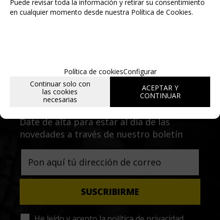
Puede revisar toda la información y retirar su consentimiento
en cualquier momento desde nuestra Política de Cookies.
Política de cookies
Configurar
Entérate de lo último
Continuar solo con
ACEPTAR Y
las cookies
CONTINUAR
necesarias
Date de alta para estar al día de las
novedades a través de nuestro boletín
He leído y acepto la
política de privacidad