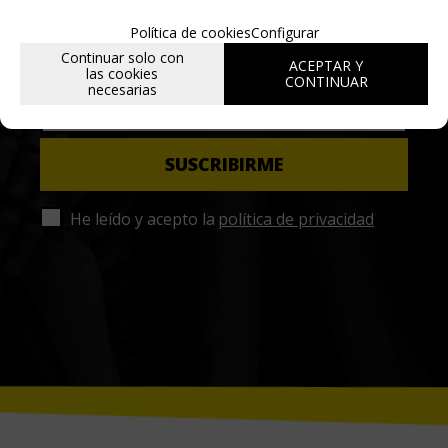
Date de alta para estar al día de las
Política de cookies
Configurar
novedades a través de nuestro boletín
Continuar solo con
ACEPTAR Y
las cookies
CONTINUAR
necesarias
He leído y acepto la
política de privacidad