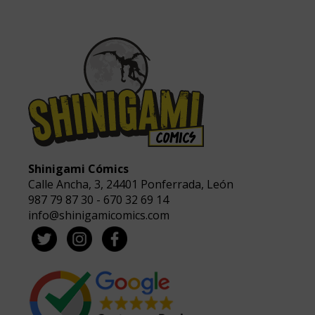
Shinigami Cómics
Calle Ancha, 3
,
24401
Ponferrada, León
987 79 87 30
-
670 32 69 14
info@shinigamicomics.com