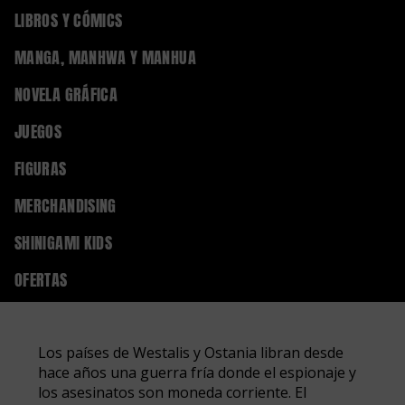
0
LIBROS Y CÓMICS
Regístrate
Iniciar sesión
MANGA, MANHWA Y MANHUA
NOVELA GRÁFICA
Home
MANGA, MANHWA Y MANHUA
MANGA SHONEN
SPY X FAMILY
JUEGOS
FIGURAS
MERCHANDISING
9788410113558
SHINIGAMI KIDS
SPY X FAMILY 12
OFERTAS
Los países de Westalis y Ostania libran desde
hace años una guerra fría donde el espionaje y
los asesinatos son moneda corriente. El