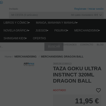
Invitado
Regístrate
/
Iniciar sesión
MI CESTA
0
artículos
Mi saldo monedero:
0 €
LIBROS Y CÓMICS
MANGA, MANHWA Y MANHUA
NOVELA GRÁFICA
JUEGOS
FIGURAS
MERCHANDISING
SHINIGAMI KIDS
OFERTAS
INICIO
NOVEDADES
CONTACTO
BLOG
Home
MERCHANDISING
MERCHANDISING DRAGON BALL
3665361036913
TAZA GOKU ULTRA
INSTINCT 320ML
DRAGON BALL
AGOTADO
11,95
€