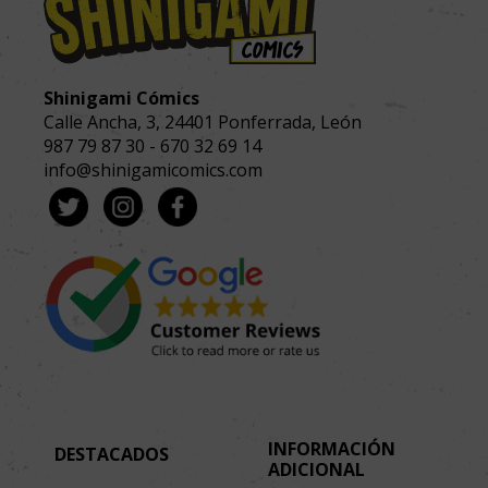
Shinigami Cómics
Calle Ancha, 3
,
24401
Ponferrada, León
987 79 87 30
-
670 32 69 14
info@shinigamicomics.com
INFORMACIÓN
DESTACADOS
ADICIONAL