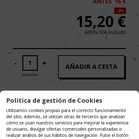
ANTES
16 €
5%
15,20
€
4.00%
IVA incluido
-
+
AÑADIR A CESTA
unidades
Política de gestión de Cookies
MARCA
Utilizamos cookies propias para el correcto funcionamiento
NORMA EDITORIAL
del sitio. Además, se utilizan otras de terceros que analizan
cómo se usan nuestros servicios para mejorar la experiencia
de usuario, divulgar ofertas comerciales personalizadas o
realizar análisis de sus hábitos de navegación. Pulse el botón