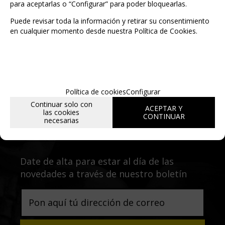
para aceptarlas o “Configurar” para poder bloquearlas.
Puede revisar toda la información y retirar su consentimiento
en cualquier momento desde nuestra Política de Cookies.
Política de cookies
Configurar
Continuar solo con
ACEPTAR Y
las cookies
CONTINUAR
Entérate de lo último
necesarias
Date de alta para estar al día de las
novedades a través de nuestro boletín