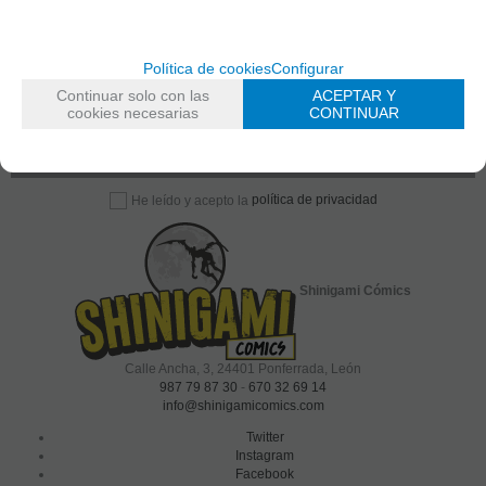
Entérate de lo último
Política de cookies
Configurar
Continuar solo con las
ACEPTAR Y
Date de alta para estar al día de las novedades a través de nuestro boletín
cookies necesarias
CONTINUAR
política de privacidad
He leído y acepto la
Shinigami Cómics
Calle Ancha, 3
,
24401
Ponferrada, León
987 79 87 30
-
670 32 69 14
info@shinigamicomics.com
Twitter
Instagram
Facebook