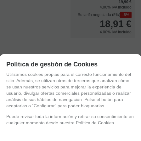
19,90 €
4.00%
IVA incluido
Su tarifa negociada (5%)
5%
18,91
€
4.00%
IVA incluido
MARCA
ALETA EDICIONES
Política de gestión de Cookies
Utilizamos cookies propias para el correcto funcionamiento del
sitio. Además, se utilizan otras de terceros que analizan cómo
se usan nuestros servicios para mejorar la experiencia de
Solicitar más info
Recomendar
usuario, divulgar ofertas comerciales personalizadas o realizar
análisis de sus hábitos de navegación. Pulse el botón para
aceptarlas o “Configurar” para poder bloquearlas.
Puede revisar toda la información y retirar su consentimiento en
cualquier momento desde nuestra Política de Cookies.
Valorar