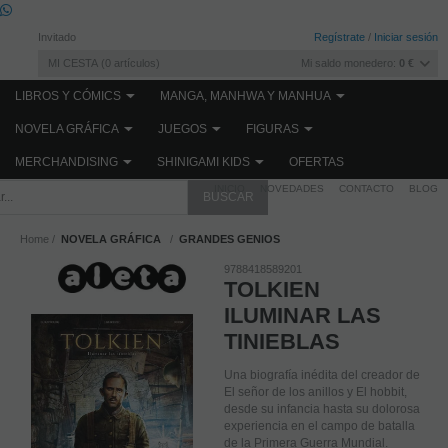
Invitado
Regístrate
/
Iniciar sesión
MI CESTA
0
artículos
Mi saldo monedero:
0 €
LIBROS Y CÓMICS
MANGA, MANHWA Y MANHUA
NOVELA GRÁFICA
JUEGOS
FIGURAS
MERCHANDISING
SHINIGAMI KIDS
OFERTAS
INICIO
NOVEDADES
CONTACTO
BLOG
Home
NOVELA GRÁFICA
GRANDES GENIOS
9788418589201
TOLKIEN
ILUMINAR LAS
TINIEBLAS
Una biografía inédita del creador de
El señor de los anillos y El hobbit,
desde su infancia hasta su dolorosa
experiencia en el campo de batalla
de la Primera Guerra Mundial.