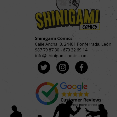
Shinigami Cómics
Calle Ancha, 3
,
24401
Ponferrada, León
987 79 87 30
-
670 32 69 14
info@shinigamicomics.com