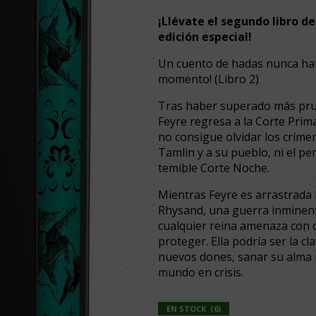
¡Llévate el segundo libro d
edición especial!
Un cuento de hadas nunca habí
momento! (Libro 2)
Tras haber superado más pru
Feyre regresa a la Corte Prim
no consigue olvidar los críme
Tamlin y a su pueblo, ni el pe
temible Corte Noche.
Mientras Feyre es arrastrada h
Rhysand, una guerra inminen
cualquier reina amenaza con d
proteger. Ella podría ser la c
nuevos dones, sanar su alma ro
mundo en crisis.
EN STOCK
(
6
)