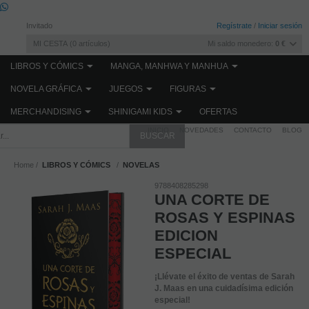
Invitado
Regístrate
/
Iniciar sesión
MI CESTA
0
artículos
Mi saldo monedero:
0 €
LIBROS Y CÓMICS
MANGA, MANHWA Y MANHUA
NOVELA GRÁFICA
JUEGOS
FIGURAS
MERCHANDISING
SHINIGAMI KIDS
OFERTAS
INICIO
NOVEDADES
CONTACTO
BLOG
Home
LIBROS Y CÓMICS
NOVELAS
9788408285298
UNA CORTE DE
ROSAS Y ESPINAS
EDICION
ESPECIAL
¡Llévate el éxito de ventas de Sarah
J. Maas en una cuidadísima edición
especial!