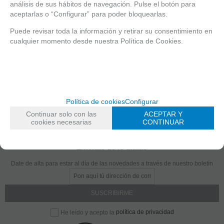
análisis de sus hábitos de navegación. Pulse el botón para
aceptarlas o “Configurar” para poder bloquearlas.
Puede revisar toda la información y retirar su consentimiento en
Solicitar más info
Recomendar
cualquier momento desde nuestra Política de Cookies.
Valorar
Política de cookies
Configurar
Continuar solo con las
ACEPTAR Y
cookies necesarias
CONTINUAR
Entérate de lo último
Date de alta para estar al día de las novedades a través de nuestro boletín
política de privacidad
He leído y acepto la