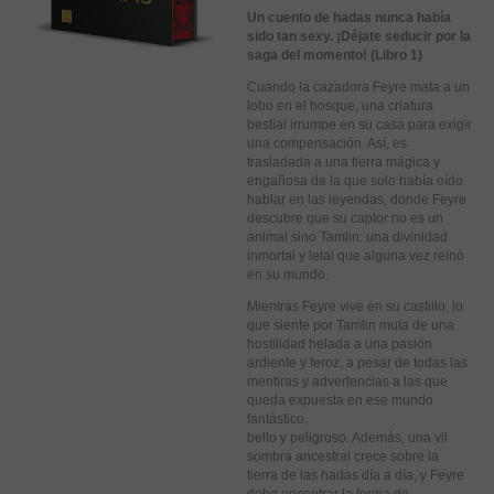
Un cuento de hadas nunca había
sido tan sexy. ¡Déjate seducir por la
saga del momento! (Libro 1)
Cuando la cazadora Feyre mata a un
lobo en el bosque, una criatura
bestial irrumpe en su casa para exigir
una compensación. Así, es
trasladada a una tierra mágica y
engañosa de la que solo había oído
hablar en las leyendas, donde Feyre
descubre que su captor no es un
animal sino Tamlin: una divinidad
inmortal y letal que alguna vez reinó
en su mundo.
Mientras Feyre vive en su castillo, lo
que siente por Tamlin muta de una
hostilidad helada a una pasión
ardiente y feroz, a pesar de todas las
mentiras y advertencias a las que
queda expuesta en ese mundo
fantástico,
bello y peligroso. Además, una vil
sombra ancestral crece sobre la
tierra de las hadas día a día, y Feyre
debe encontrar la forma de