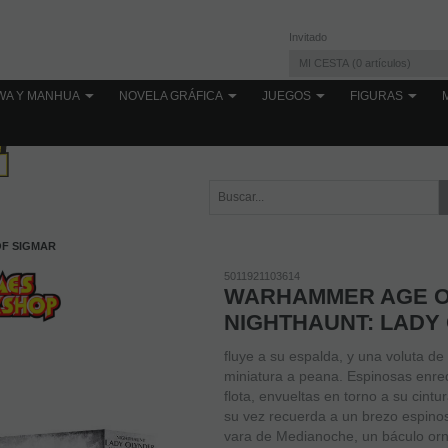
Invitado
MI CESTA
0
artículos
WA Y MANHUA
NOVELA GRÁFICA
JUEGOS
FIGURAS
OF SIGMAR
5011921103614
WARHAMMER AGE O
NIGHTHAUNT: LADY
fluye a su espalda, y una voluta de
miniatura a peana. Espinosas enr
flota, envueltas en torno a su cintu
su vez recuerda a un brezo espin
vara de Medianoche, un báculo or