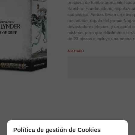
preciosa de tumba-arena vitrifica
Banshee Handmaidens, espeluznant
cadavérico. Ambas llevan un obseq
encantado, regalo del propio Nag
devastadores efectos, y un ataúd c
misterio, pero que difícilmente ser
de 23 piezas e incluye una peana 
AGOTADO
Política de gestión de Cookies