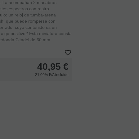
da. La acompañan 2 macabras
es espectros con rostro
uio: un reloj de tumba-arena
ash, que puede romperse con
errado, cuyo contenido es un
á algo positivo? Esta miniatura consta
redonda Citadel de 60 mm.
40,95
€
21.00%
IVA incluido