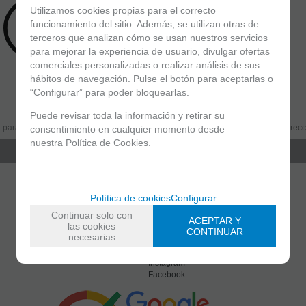
Utilizamos cookies propias para el correcto
funcionamiento del sitio. Además, se utilizan otras de
Recomendar
Valorar
terceros que analizan cómo se usan nuestros servicios
para mejorar la experiencia de usuario, divulgar ofertas
comerciales personalizadas o realizar análisis de sus
hábitos de navegación. Pulse el botón para aceptarlas o
“Configurar” para poder bloquearlas.
Entérate de lo último
Puede revisar toda la información y retirar su
 para estar al día de las novedades a través de nuestro boletín
consentimiento en cualquier momento desde
nuestra Política de Cookies.
política de privacidad
He leído y acepto la
Shinigami Cómics
Política de cookies
Configurar
Calle Ancha, 3
,
24401
Ponferrada, León
Continuar solo con
ACEPTAR Y
987 79 87 30
-
670 32 69 14
las cookies
CONTINUAR
info@shinigamicomics.com
necesarias
Twitter
Instagram
Facebook