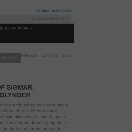
Regístrate
/
Iniciar sesión
Mi saldo monedero:
0 €
MERCHANDISING
INICIO
NOVEDADES
CONTACTO
BLOG
F SIGMAR.
 OLYNDER
 esta prenda etérea sirve para unir la
edaderas de rosas brotan donde
ra hasta alcanzarle el tocado, que a
oso. Con la mano derecha empuña la
namentado que corona una piedra