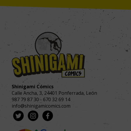
Shinigami Cómics
Calle Ancha, 3
,
24401
Ponferrada, León
987 79 87 30
-
670 32 69 14
info@shinigamicomics.com