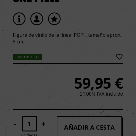
Figura de vinilo de la línea 'POP!', tamaño aprox.
9 cm.
EN STOCK
(
1
)
59,95
€
21.00%
IVA incluido
-
+
AÑADIR A CESTA
unidades