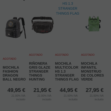
AGOTADO
AGOTADO
AGOTADO
AGOTADO
RIÑONERA
MOCHILA
MOCHILA
MOCHILA
GRIS GLAZE
MULTICOLOR
INFANTIL
FASHION
STRANGER
HS 1.3
MONSTRUO
DRAGON
THINGS
STRANGER
DE COLORES
BALL NEGRO
HUNTING
THINGS FLAG
VERDE
49,95
€
21,95
€
44,95
€
27,95
€
21.00%
IVA
21.00%
IVA
21.00%
IVA
21.00%
IVA
incluido
incluido
incluido
incluido