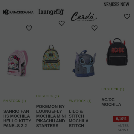
EN STOCK
(
1
)
EN STOCK
(
1
)
AC/DC
EN STOCK
(
1
)
EN STOCK
(
1
)
MOCHILA
POKEMON BY
SANRIO FAN
LOUNGEFLY
LILO &
HS MOCHILA
MOCHILA MINI
STITCH
9,10%
HELLO KITTY
PIKACHU AND
MOCHILA
PANELS 2.2
STARTERS
STITCH
ANTES
54,95 €