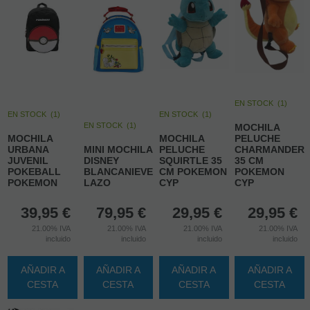
EN STOCK
(
1
)
EN STOCK
(
1
)
EN STOCK
(
1
)
EN STOCK
(
1
)
MOCHILA
MOCHILA
MOCHILA
PELUCHE
URBANA
MINI MOCHILA
PELUCHE
CHARMANDER
JUVENIL
DISNEY
SQUIRTLE 35
35 CM
POKEBALL
BLANCANIEVES
CM POKEMON
POKEMON
POKEMON
LAZO
CYP
CYP
39,95
€
79,95
€
29,95
€
29,95
€
21.00%
IVA
21.00%
IVA
21.00%
IVA
21.00%
IVA
incluido
incluido
incluido
incluido
AÑADIR A
AÑADIR A
AÑADIR A
AÑADIR A
CESTA
CESTA
CESTA
CESTA