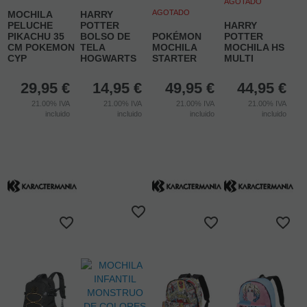
AGOTADO
AGOTADO
MOCHILA
HARRY
PELUCHE
POTTER
HARRY
PIKACHU 35
BOLSO DE
POKÉMON
POTTER
CM POKEMON
TELA
MOCHILA
MOCHILA HS
CYP
HOGWARTS
STARTER
MULTI
29,95
€
14,95
€
49,95
€
44,95
€
21.00%
IVA
21.00%
IVA
21.00%
IVA
21.00%
IVA
incluido
incluido
incluido
incluido