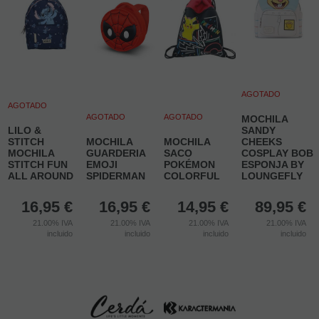
AGOTADO
AGOTADO
AGOTADO
AGOTADO
MOCHILA
LILO &
SANDY
STITCH
MOCHILA
MOCHILA
CHEEKS
MOCHILA
GUARDERIA
SACO
COSPLAY BOB
STITCH FUN
EMOJI
POKÉMON
ESPONJA BY
ALL AROUND
SPIDERMAN
COLORFUL
LOUNGEFLY
16,95
€
16,95
€
14,95
€
89,95
€
21.00%
IVA
21.00%
IVA
21.00%
IVA
21.00%
IVA
incluido
incluido
incluido
incluido