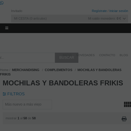
Invitado
Regístrate
/
Iniciar sesión
MI CESTA
0
artículos
Mi saldo monedero:
0 €
INICIO
NOVEDADES
CONTACTO
BLOG
Home
MERCHANDISING
COMPLEMENTOS
MOCHILAS Y BANDOLERAS
FRIKIS
MOCHILAS Y BANDOLERAS FRIKIS
FILTROS
mostrar
1
al
58
de
58