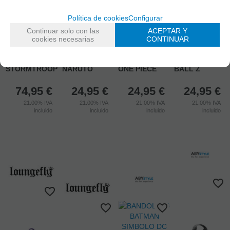
Política de cookies
Configurar
AGOTADO
AGOTADO
AGOTADO
Continuar solo con las
ACEPTAR Y
AGOTADO
cookies necesarias
CONTINUAR
MINI MOCHILA
BANDOLERA
BANDOLERA
LENTICULAR
MINI KONOHA
BANDOLERA
MINI KAME
STAR WARS
SYMBOL
MINI SKULL
DRAGON
STORMTROOPER
NARUTO
ONE PIECE
BALL Z
74,95
€
24,95
€
24,95
€
24,95
€
21.00%
IVA
21.00%
IVA
21.00%
IVA
21.00%
IVA
incluido
incluido
incluido
incluido