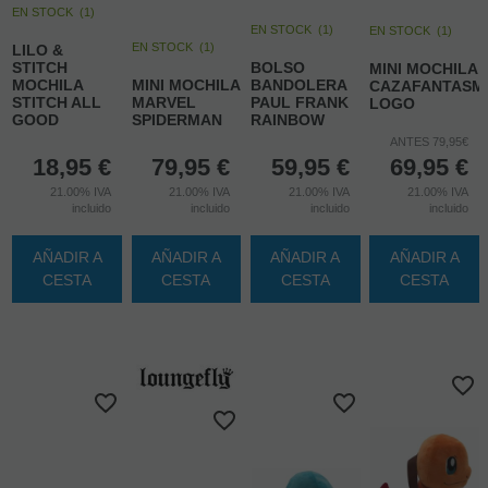
EN STOCK
(
1
)
EN STOCK
(
1
)
EN STOCK
(
1
)
EN STOCK
(
1
)
LILO &
STITCH
BOLSO
MINI MOCHILA
MOCHILA
MINI MOCHILA
BANDOLERA
CAZAFANTASM
STITCH ALL
MARVEL
PAUL FRANK
LOGO
GOOD
SPIDERMAN
RAINBOW
ANTES 79,95€
18,95
€
79,95
€
59,95
€
69,95
€
21.00%
IVA
21.00%
IVA
21.00%
IVA
21.00%
IVA
incluido
incluido
incluido
incluido
AÑADIR A
AÑADIR A
AÑADIR A
AÑADIR A
CESTA
CESTA
CESTA
CESTA