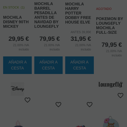
MOCHILA
MOCHILA
EN STOCK
(
1
)
BARREL
HARRY
AGOTADO
PESADILLA
POTTER
MOCHILA
ANTES DE
DOBBY FREE
POKEMON BY
DISNEY 90TH
NAVIDAD BY
HOUSE ELVE
LOUNGEFLY
MICKEY
LOUNGEFLY
MOCHILA
FULL-SIZE
ANTES 39,95€
29,95
€
79,95
€
31,95
€
79,95
€
21.00%
IVA
21.00%
IVA
21.00%
IVA
incluido
incluido
incluido
21.00%
IVA
incluido
AÑADIR A
AÑADIR A
AÑADIR A
CESTA
CESTA
CESTA