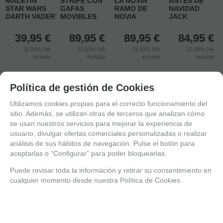
MALETÍN
STRIPE CON
LA NOVIA
ANTES DE
STAR WARS
GAFAS
RAMO DE
NAVIDAD
DARTH VADER
MOVIBLES
NOVIA
JACK
39,95
€
89,95
€
89,95
€
84,95
€
21.00%
IVA
21.00%
IVA
21.00%
IVA
21.00%
IVA
incluido
incluido
incluido
incluido
Política de gestión de Cookies
Utilizamos cookies propias para el correcto funcionamiento del
sitio. Además, se utilizan otras de terceros que analizan cómo
se usan nuestros servicios para mejorar la experiencia de
usuario, divulgar ofertas comerciales personalizadas o realizar
análisis de sus hábitos de navegación. Pulse el botón para
aceptarlas o “Configurar” para poder bloquearlas.
Puede revisar toda la información y retirar su consentimiento en
cualquier momento desde nuestra Política de Cookies.