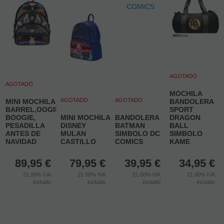
AGOTADO
AGOTADO
MOCHILA
AGOTADO
AGOTADO
MINI MOCHILA
BANDOLERA
BARREL,OOGIE
SPORT
BOOGIE,
MINI MOCHILA
BANDOLERA
DRAGON
PESADILLA
DISNEY
BATMAN
BALL
ANTES DE
MULAN
SIMBOLO DC
SIMBOLO
NAVIDAD
CASTILLO
COMICS
KAME
89,95
€
79,95
€
39,95
€
34,95
€
21.00%
IVA
21.00%
IVA
21.00%
IVA
21.00%
IVA
incluido
incluido
incluido
incluido