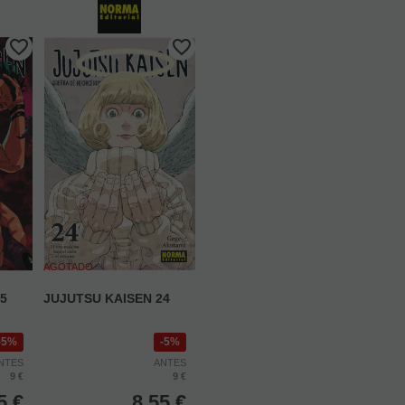
AGOTADO
5
JUJUTSU KAISEN 24
5%
5%
NTES
ANTES
9 €
9 €
5
€
8,55
€