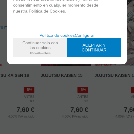
consentimiento en cualquier momento desde
nuestra Política de Cookies.
Política de cookies
Configurar
Continuar solo con
ACEPTAR Y
las cookies
CONTINUAR
necesarias
DO
AGOTADO
AGOTADO
SU KAISEN 16
JUJUTSU KAISEN 15
JUJUTSU KAISEN 1
5%
5%
ANTES
ANTES
A
8 €
8 €
7,60
€
7,60
€
7,6
4.00%
IVA incluido
4.00%
IVA incluido
4.00%
IVA in