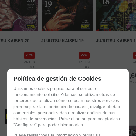
DO
AGOTADO
AGOTADO
SU KAISEN 20
JUJUTSU KAISEN 19
JUJUTSU KAISEN 1
5%
5%
ANTES
ANTES
A
9 €
8 €
8,55
€
7,60
€
7,6
Política de gestión de Cookies
4.00%
IVA incluido
4.00%
IVA incluido
4.00%
IVA in
Utilizamos cookies propias para el correcto
funcionamiento del sitio. Además, se utilizan otras de
terceros que analizan cómo se usan nuestros servicios
para mejorar la experiencia de usuario, divulgar ofertas
comerciales personalizadas o realizar análisis de sus
hábitos de navegación. Pulse el botón para aceptarlas o
“Configurar” para poder bloquearlas.
Puede revisar toda la información y retirar su