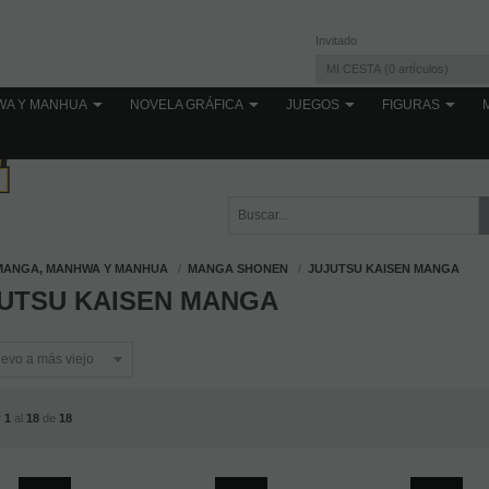
Invitado
MI CESTA
0
artículos
WA Y MANHUA
NOVELA GRÁFICA
JUEGOS
FIGURAS
MANGA, MANHWA Y MANHUA
MANGA SHONEN
JUJUTSU KAISEN MANGA
UTSU KAISEN MANGA
r
1
al
18
de
18