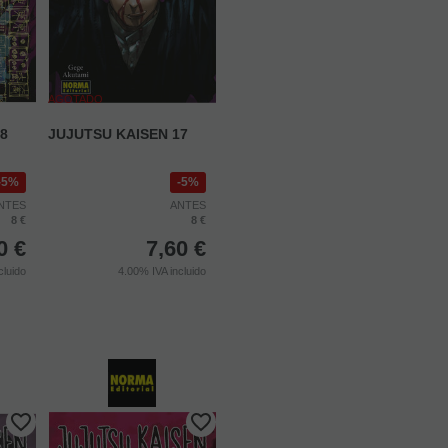
AGOTADO
8
JUJUTSU KAISEN 17
5%
5%
NTES
ANTES
8 €
8 €
0
€
7,60
€
cluido
4.00%
IVA incluido