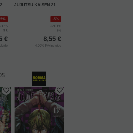
2
JUJUTSU KAISEN 21
5%
5%
NTES
ANTES
9 €
9 €
5
€
8,55
€
cluido
4.00%
IVA incluido