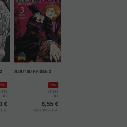
AGOTADO
2
JUJUTSU KAISEN 3
5%
5%
NTES
ANTES
8 €
9 €
0
€
8,55
€
cluido
4.00%
IVA incluido