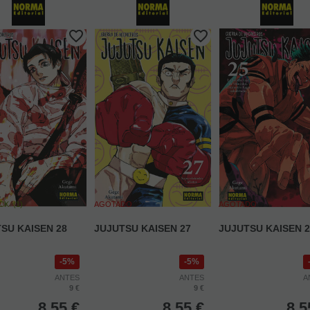
OCK
(
1
)
AGOTADO
AGOTADO
SU KAISEN 28
JUJUTSU KAISEN 27
JUJUTSU KAISEN 2
5%
5%
ANTES
ANTES
A
9 €
9 €
8,55
€
8,55
€
8,5