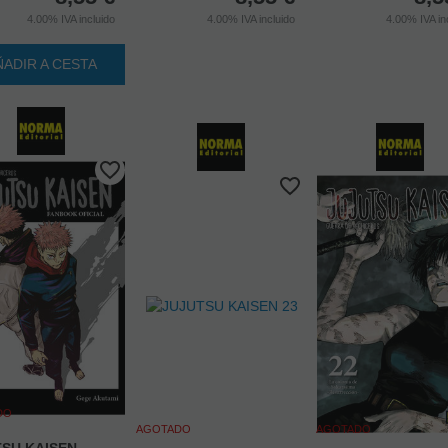
4.00%
IVA incluido
4.00%
IVA incluido
4.00%
IVA in
ÑADIR A CESTA
DO
AGOTADO
AGOTADO
SU KAISEN