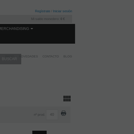
Regístrate
/
Iniciar sesión
Mi saldo monedero:
0 €
MERCHANDISING
INICIO
NOVEDADES
CONTACTO
BLOG
nº prod.