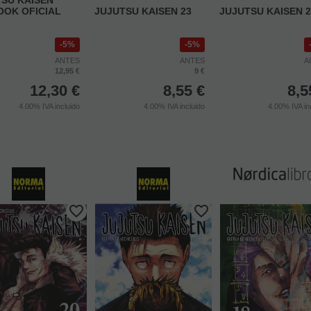
OOK OFICIAL
JUJUTSU KAISEN 23
JUJUTSU KAISEN 2
5%
5%
ANTES
ANTES
A
12,95 €
9 €
12,30
€
8,55
€
8,5
4.00%
IVA incluido
4.00%
IVA incluido
4.00%
IVA in