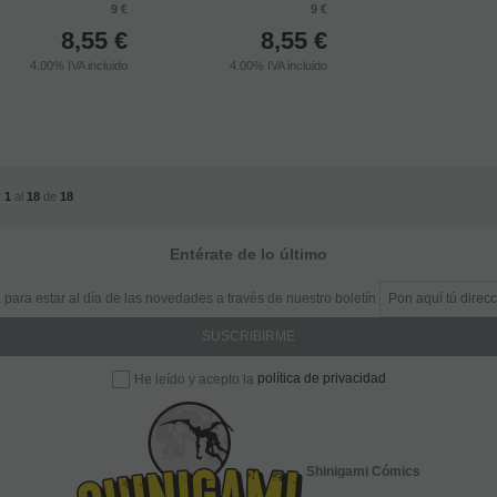
9 €
9 €
8,55
€
8,55
€
4.00%
IVA incluido
4.00%
IVA incluido
r
1
al
18
de
18
Entérate de lo último
 para estar al día de las novedades a través de nuestro boletín
política de privacidad
He leído y acepto la
Shinigami Cómics