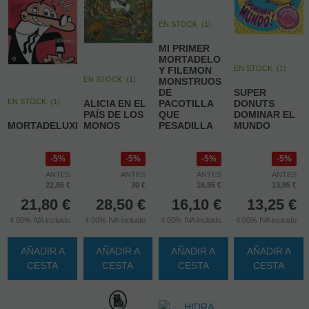
EN STOCK
(
1
)
MI PRIMER
MORTADELO
EN STOCK
(
1
)
Y FILEMON
EN STOCK
(
1
)
MONSTRUOS
DE
SUPER
EN STOCK
(
1
)
ALICIA EN EL
PACOTILLA
DONUTS
PAÍS DE LOS
QUE
DOMINAR EL
MORTADELUXE
MONOS
PESADILLA
MUNDO
5%
5%
5%
5%
ANTES
ANTES
ANTES
ANTES
22,95 €
30 €
16,95 €
13,95 €
21,80
€
28,50
€
16,10
€
13,25
€
4.00%
IVA incluido
4.00%
IVA incluido
4.00%
IVA incluido
4.00%
IVA incluido
AÑADIR A
AÑADIR A
AÑADIR A
AÑADIR A
CESTA
CESTA
CESTA
CESTA