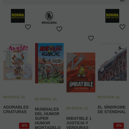
EN STOCK
(
1
)
EN STOCK
(
1
)
EN STOCK
(
1
)
ADORABLES
EL SÍNDROME
EN STOCK
(
1
)
MUNDIALES
CRIATURAS
DE STENDHAL
DEL HUMOR
SUPER
IMBATIBLE 1
HUMOR
JUSTICIA Y
5%
5%
MORTADELO
VERDURAS