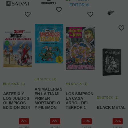
EN STOCK
(
1
)
EN STOCK
(
1
)
EN STOCK
(
1
)
ANIMALERIAS
ASTERIX Y
EN LA TIA MI
LOS SIMPSON
EN STOCK
(
1
)
LOS JUEGOS
PRIMER
LA CASA
OLIMPICOS
MORTADELO
ARBOL DEL
EDICION 2024
Y FILEMON
TERROR 1
BLACK METAL
5%
5%
5%
5%
ANTES
ANTES
ANTES
ANTES