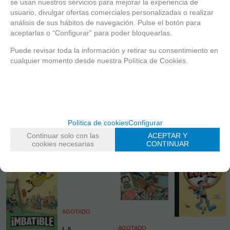
se usan nuestros servicios para mejorar la experiencia de
4.00%
IVA incluido
4.00%
IVA incluido
4.00%
IVA incluido
4.00%
IVA incluido
usuario, divulgar ofertas comerciales personalizadas o realizar
análisis de sus hábitos de navegación. Pulse el botón para
AÑADIR A
AÑADIR A
AÑADIR A
AÑADIR A
aceptarlas o “Configurar” para poder bloquearlas.
CESTA
CESTA
CESTA
CESTA
Puede revisar toda la información y retirar su consentimiento en
cualquier momento desde nuestra Política de Cookies.
Política de cookies
Configurar
Continuar solo con las
ACEPTAR Y
cookies necesarias
CONTINUAR
AGOTADO
AGOTADO
LA