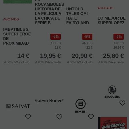
ROCAMBOLESCA
AGOTADO
HISTORIA DE
UNTOLD
LA PELICULA
TALES OF I
LA CHICA DE
HATE
LO MEJOR DE
AGOTADO
SERIE B
FAIRYLAND
SUPERLOPEZ
IMBATIBLE 2
SUPERHEROE
5%
5%
5%
DE
PROXIMIDAD
ANTES
ANTES
ANTES
21 €
22 €
26,95 €
14
€
19,95
€
20,90
€
25,60
€
4.00%
IVA incluido
4.00%
IVA incluido
4.00%
IVA incluido
4.00%
IVA incluido