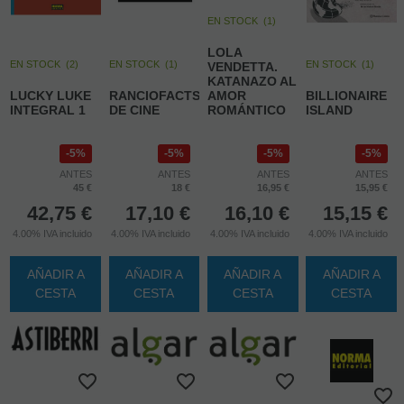
EN STOCK
(
1
)
LOLA
EN STOCK
(
2
)
EN STOCK
(
1
)
EN STOCK
(
1
)
VENDETTA.
KATANAZO AL
LUCKY LUKE
RANCIOFACTS
AMOR
BILLIONAIRE
INTEGRAL 1
DE CINE
ROMÁNTICO
ISLAND
5%
5%
5%
5%
ANTES
ANTES
ANTES
ANTES
45 €
18 €
16,95 €
15,95 €
42,75
€
17,10
€
16,10
€
15,15
€
4.00%
IVA incluido
4.00%
IVA incluido
4.00%
IVA incluido
4.00%
IVA incluido
AÑADIR A
AÑADIR A
AÑADIR A
AÑADIR A
CESTA
CESTA
CESTA
CESTA