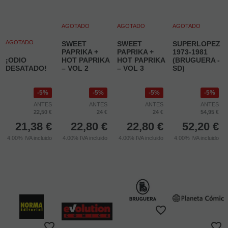
AGOTADO
AGOTADO
AGOTADO
AGOTADO
SWEET
SWEET
SUPERLOPEZ
PAPRIKA +
PAPRIKA +
1973-1981
¡ODIO
HOT PAPRIKA
HOT PAPRIKA
(BRUGUERA -
DESATADO!
– VOL 2
– VOL 3
SD)
5%
5%
5%
5%
ANTES
ANTES
ANTES
ANTES
22,50 €
24 €
24 €
54,95 €
21,38
€
22,80
€
22,80
€
52,20
€
4.00%
IVA incluido
4.00%
IVA incluido
4.00%
IVA incluido
4.00%
IVA incluido