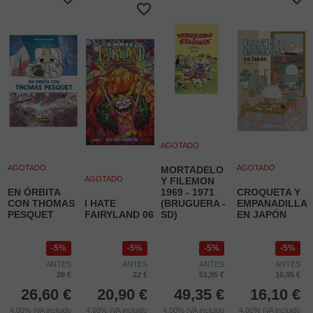
AGOTADO
AGOTADO
AGOTADO
MORTADELO
AGOTADO
Y FILEMON
EN ÓRBITA
1969 - 1971
CROQUETA Y
CON THOMAS
I HATE
(BRUGUERA -
EMPANADILLA
PESQUET
FAIRYLAND 06
SD)
EN JAPÓN
5%
5%
5%
5%
ANTES
ANTES
ANTES
ANTES
28 €
22 €
51,95 €
16,95 €
26,60
€
20,90
€
49,35
€
16,10
€
4.00%
IVA incluido
4.00%
IVA incluido
4.00%
IVA incluido
4.00%
IVA incluido