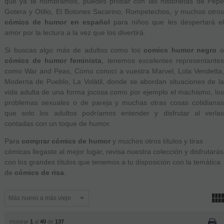
que ya te nombramos, puedes probar con las historietas de Pepe
Gotera y Otilio, El Botones Sacarino, Rompetechos, y muchos otros
cómics de humor en español
para niños que les despertará e
amor por la lectura a la vez que los divertirá.
Si buscas algo más de adultos como los
comics humor negro
cómics de humor feminista
, tenemos excelentes representante
como War and Peas, Cómo conocí a vuestra Marvel, Lola Vendetta,
Moderna de Pueblo, La Volátil, donde se abordan situaciones de la
vida adulta de una forma jocosa como por ejemplo el machismo, los
problemas sexuales o de pareja y muchas otras cosas cotidianas
que solo los adultos podríamos entender y disfrutar al verlas
contadas con un toque de humor.
Para
comprar cómics de humor
y muchos otros títulos y tiras
cómicas llegaste al mejor lugar, revisa nuestra colección y disfrutarás
con los grandes títulos que tenemos a tu disposición con la temática
de
cómics de risa
.
mostrar
1
al
40
de
137