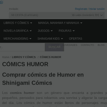
Invitado
Regístrate
/
Iniciar sesión
MI CESTA
0
artículos
Mi saldo monedero:
0 €
LIBROS Y CÓMICS
MANGA, MANHWA Y MANHUA
NOVELA GRÁFICA
JUEGOS
FIGURAS
MERCHANDISING
SHINIGAMI KIDS
OFERTAS
INICIO
NOVEDADES
CONTACTO
BLOG
Home
LIBROS Y CÓMICS
CÓMICS HUMOR
CÓMICS HUMOR
Comprar cómics de Humor en
Shinigami Cómics
Los
comics humor
son un género que encanta a grandes 
pequeños, pensados para robarnos una sonrisa y aligerar la carga
del día. Los cómics de humor están llenos de personajes muy