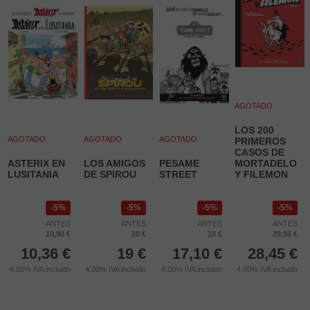
AGOTADO
LOS 200
AGOTADO
AGOTADO
AGOTADO
PRIMEROS
CASOS DE
ASTERIX EN
LOS AMIGOS
PESAME
MORTADELO
LUSITANIA
DE SPIROU
STREET
Y FILEMON
5%
5%
5%
5%
ANTES
ANTES
ANTES
ANTES
10,90 €
20 €
18 €
29,95 €
10,36
€
19
€
17,10
€
28,45
€
4.00%
IVA incluido
4.00%
IVA incluido
4.00%
IVA incluido
4.00%
IVA incluido