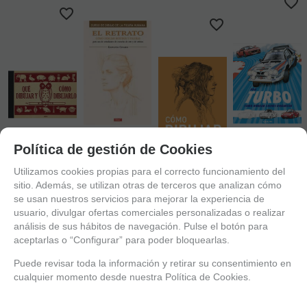
Política de gestión de Cookies
AGOTADO
AGOTADO
Utilizamos cookies propias para el correcto funcionamiento del
AGOTADO
RETRATO
sitio. Además, se utilizan otras de terceros que analizan cómo
AGOTADO
COMO
TURBO COMO
se usan nuestros servicios para mejorar la experiencia de
QUE DIBUJAR
DIBUJAR
DIBUJAR
usuario, divulgar ofertas comerciales personalizadas o realizar
Y COMO
ROSTROS Y
COMO
COCHES
DIBUJARLO
FIGURAS
DIBUJAR
DINAMICOS
análisis de sus hábitos de navegación. Pulse el botón para
aceptarlas o “Configurar” para poder bloquearlas.
5%
5%
5%
5%
Puede revisar toda la información y retirar su consentimiento en
ANTES
ANTES
ANTES
ANTES
cualquier momento desde nuestra Política de Cookies.
15,95 €
11 €
18,95 €
22 €
15,15
€
10,45
€
18
€
20,90
€