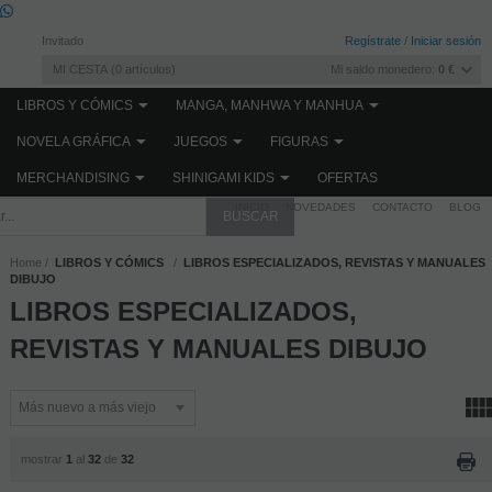
Invitado
Regístrate
/
Iniciar sesión
MI CESTA
0
artículos
Mi saldo monedero:
0 €
LIBROS Y CÓMICS
MANGA, MANHWA Y MANHUA
NOVELA GRÁFICA
JUEGOS
FIGURAS
MERCHANDISING
SHINIGAMI KIDS
OFERTAS
INICIO
NOVEDADES
CONTACTO
BLOG
Home
LIBROS Y CÓMICS
LIBROS ESPECIALIZADOS, REVISTAS Y MANUALES
DIBUJO
LIBROS ESPECIALIZADOS,
REVISTAS Y MANUALES DIBUJO
mostrar
1
al
32
de
32