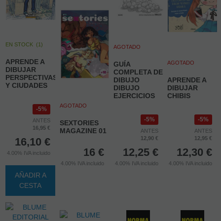
EN STOCK
(
1
)
AGOTADO
APRENDE A
AGOTADO
GUÍA
DIBUJAR
COMPLETA DE
PERSPECTIVAS
DIBUJO
APRENDE A
Y CIUDADES
DIBUJO
DIBUJAR
EJERCICIOS
CHIBIS
AGOTADO
5%
5%
5%
ANTES
SEXTORIES
16,95 €
MAGAZINE 01
ANTES
ANTES
12,90 €
12,95 €
16,10
€
16
€
12,25
€
12,30
€
4.00%
IVA incluido
4.00%
IVA incluido
4.00%
IVA incluido
4.00%
IVA incluido
AÑADIR A
CESTA