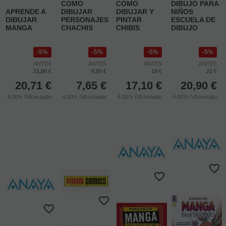
COMO
CÓMO
DIBUJO PARA
APRENDE A
DIBUJAR
DIBUJAR Y
NIÑOS
DIBUJAR
PERSONAJES
PINTAR
ESCUELA DE
MANGA
CHACHIS
CHIBIS
DIBUJO
5%
5%
5%
5%
ANTES
ANTES
ANTES
ANTES
21,80 €
8,05 €
18 €
22 €
20,71
€
7,65
€
17,10
€
20,90
€
4.00%
IVA incluido
4.00%
IVA incluido
4.00%
IVA incluido
4.00%
IVA incluido