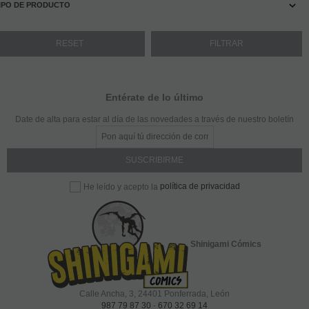
IPO DE PRODUCTO
Entérate de lo último
Date de alta para estar al día de las novedades a través de nuestro boletín
política de privacidad
He leído y acepto la
Shinigami Cómics
Calle Ancha, 3
,
24401
Ponferrada, León
987 79 87 30
-
670 32 69 14