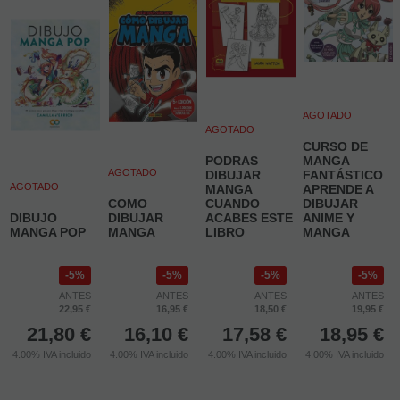
AGOTADO
AGOTADO
CURSO DE
PODRAS
MANGA
AGOTADO
DIBUJAR
FANTÁSTICO
AGOTADO
MANGA
APRENDE A
COMO
CUANDO
DIBUJAR
DIBUJO
DIBUJAR
ACABES ESTE
ANIME Y
MANGA POP
MANGA
LIBRO
MANGA
5%
5%
5%
5%
ANTES
ANTES
ANTES
ANTES
22,95 €
16,95 €
18,50 €
19,95 €
21,80
€
16,10
€
17,58
€
18,95
€
4.00%
IVA incluido
4.00%
IVA incluido
4.00%
IVA incluido
4.00%
IVA incluido