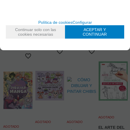
4.00%
IVA incluido
4.00%
IVA incluido
4.00%
IVA incluido
4.00%
IVA incluido
Política de cookies
Configurar
Continuar solo con las
ACEPTAR Y
cookies necesarias
CONTINUAR
AGOTADO
AGOTADO
AGOTADO
AGOTADO
EL ARTE DEL