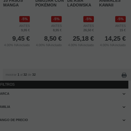
10 PASOS
DIBUJAR CON
DE ASIA
ANIMALES
MANGA
POKÉMON
LADOWSKA
KAWAII
5%
5%
5%
5%
ANTES
ANTES
ANTES
ANTES
9,95 €
8,95 €
26,50 €
15 €
9,45
€
8,50
€
25,18
€
14,25
€
4.00%
IVA incluido
4.00%
IVA incluido
4.00%
IVA incluido
4.00%
IVA incluido
mostrar
1
al
32
de
32
FILTROS
ARCA
AMILIA
ANGO DE PRECIO