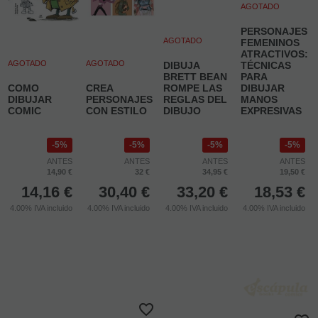
AGOTADO
PERSONAJES
AGOTADO
FEMENINOS
ATRACTIVOS:
AGOTADO
AGOTADO
DIBUJA
TÉCNICAS
BRETT BEAN
PARA
COMO
CREA
ROMPE LAS
DIBUJAR
DIBUJAR
PERSONAJES
REGLAS DEL
MANOS
COMIC
CON ESTILO
DIBUJO
EXPRESIVAS
5%
5%
5%
5%
ANTES
ANTES
ANTES
ANTES
14,90 €
32 €
34,95 €
19,50 €
14,16
€
30,40
€
33,20
€
18,53
€
4.00%
IVA incluido
4.00%
IVA incluido
4.00%
IVA incluido
4.00%
IVA incluido