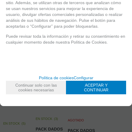
sitio. Además, se utilizan otras de terceros que analizan cómo
se usan nuestros servicios para mejorar la experiencia de
usuario, divulgar ofertas comerciales personalizadas o realizar
mostrar
1
al
3
de
3
análisis de sus hábitos de navegación. Pulse el botón para
aceptarlas o “Configurar” para poder bloquearlas.
Puede revisar toda la información y retirar su consentimiento en
cualquier momento desde nuestra Política de Cookies.
Política de cookies
Configurar
Continuar solo con las
ACEPTAR Y
cookies necesarias
CONTINUAR
EN STOCK
(
3
)
AGOTADO
EN STOCK
(
5
)
PACK DADOS
PACK DADOS