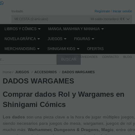
Invitado
Regístrate
/
Iniciar sesión
MI CESTA
0
artículos
Mi saldo monedero:
0 €
LIBROS Y CÓMICS
MANGA, MANHWA Y MANHUA
NOVELA GRÁFICA
JUEGOS
FIGURAS
MERCHANDISING
SHINIGAMI KIDS
OFERTAS
INICIO
NOVEDADES
CONTACTO
BLOG
Home
JUEGOS
ACCESORIOS
DADOS WARGAMES
DADOS WARGAMES
Comprar dados Rol y Wargames en
Shinigami Cómics
Los dados
son una pieza clave a la hora de jugar múltiples juegos
siendo necesarios para juegos de mesa, wargames, juegos de rol y
mucho más.
Warhammer, Dungeons & Dragons, Magic
, entre otr