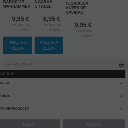
DADOS DE
6 CARAS
PESADILLA
WARHAMMER
CITADEL
ANTES DE
NAVIDAD
9,95
€
8,95
€
9,95
€
21.00%
IVA
21.00%
IVA
incluido
incluido
21.00%
IVA
incluido
AÑADIR A
AÑADIR A
CESTA
CESTA
mostrar
1
al
3
de
3
FILTROS
ARCA
AMILIA
IPO DE PRODUCTO