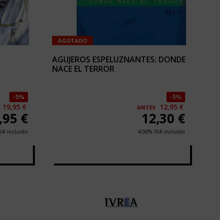
AGOTADO
AGUJEROS ESPELUZNANTES: DONDE
NACE EL TERROR
5%
5%
19,95 €
12,95 €
ANTES
,95
€
12,30
€
VA incluido
4.00%
IVA incluido