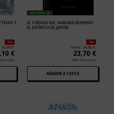
EN STOCK
(
2
)
CTIVAS Y
EL CÓDIGO DEL SAMURÁI BUSHIDO
EL ESPÍRITU DE JAPÓN
5%
5%
16,95 €
24,95 €
ANTES
,10
€
23,70
€
VA incluido
4.00%
IVA incluido
AÑADIR A CESTA