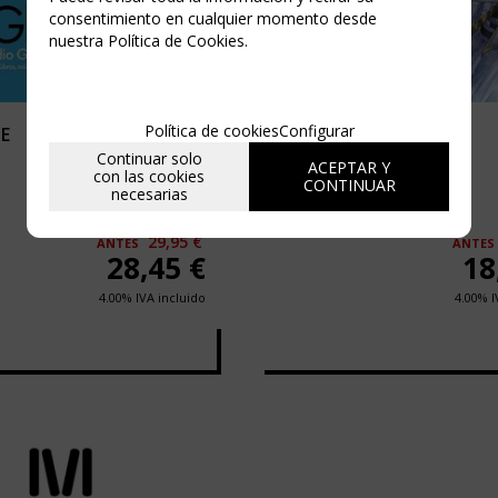
consentimiento en cualquier momento desde
nuestra Política de Cookies.
AGOTADO
Política de cookies
Configurar
SE
FRIEREN ART WORKS 01
Continuar solo
ACEPTAR Y
con las cookies
CONTINUAR
necesarias
5%
29,95 €
ANTES
ANTES
28,45
€
18
4.00%
IVA incluido
4.00%
I