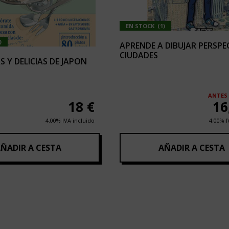
EN STOCK
(
1
)
)
APRENDE A DIBUJAR PERSPE
CIUDADES
 Y DELICIAS DE JAPON
ANTES
18
€
16
4.00%
IVA incluido
4.00%
I
ÑADIR A CESTA
AÑADIR A CESTA