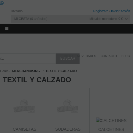
Invitado
Regístrate
/
Iniciar sesión
MI CESTA
0
artículos
Mi saldo monedero:
0 €
INICIO
NOVEDADES
CONTACTO
BLOG
Home
MERCHANDISING
TEXTIL Y CALZADO
TEXTIL Y CALZADO
CAMISETAS
SUDADERAS
CALCETINES