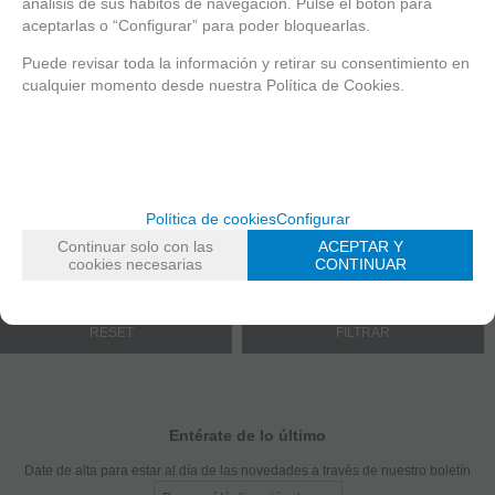
análisis de sus hábitos de navegación. Pulse el botón para
aceptarlas o “Configurar” para poder bloquearlas.
21,95
€
19,95
€
Puede revisar toda la información y retirar su consentimiento en
21.00%
IVA
21.00%
IVA
cualquier momento desde nuestra Política de Cookies.
incluido
incluido
mostrar
1
al
2
de
2
Política de cookies
Configurar
FILTROS
Continuar solo con las
ACEPTAR Y
cookies necesarias
CONTINUAR
ANGO DE PRECIO
Entérate de lo último
Date de alta para estar al día de las novedades a través de nuestro boletín