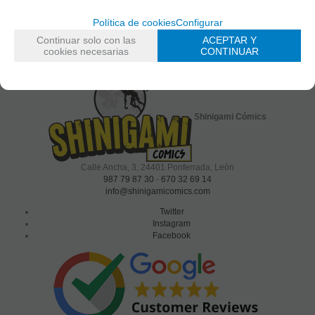
Política de cookies
Configurar
Continuar solo con las
ACEPTAR Y
cookies necesarias
CONTINUAR
política de privacidad
He leído y acepto la
Shinigami Cómics
Calle Ancha, 3
,
24401
Ponferrada, León
987 79 87 30
-
670 32 69 14
info@shinigamicomics.com
Twitter
Instagram
Facebook