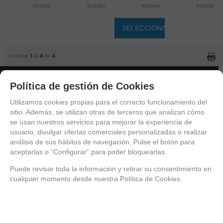
incluido
incluido
incluido
incluido
SELECCIONAR
mostrar
1
al
4
de
4
FILTROS
Política de gestión de Cookies
ARCA
Utilizamos cookies propias para el correcto funcionamiento del
AMILIA
sitio. Además, se utilizan otras de terceros que analizan cómo
se usan nuestros servicios para mejorar la experiencia de
usuario, divulgar ofertas comerciales personalizadas o realizar
ANGO DE PRECIO
análisis de sus hábitos de navegación. Pulse el botón para
aceptarlas o “Configurar” para poder bloquearlas.
Puede revisar toda la información y retirar su consentimiento en
cualquier momento desde nuestra Política de Cookies.
Entérate de lo último
Date de alta para estar al día de las novedades a través de nuestro boletín