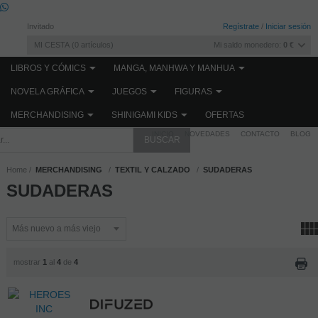
Invitado
Regístrate
/
Iniciar sesión
MI CESTA
0
artículos
Mi saldo monedero:
0 €
LIBROS Y CÓMICS
MANGA, MANHWA Y MANHUA
NOVELA GRÁFICA
JUEGOS
FIGURAS
MERCHANDISING
SHINIGAMI KIDS
OFERTAS
INICIO
NOVEDADES
CONTACTO
BLOG
Home
MERCHANDISING
TEXTIL Y CALZADO
SUDADERAS
SUDADERAS
mostrar
1
al
4
de
4