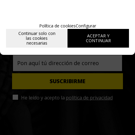
Entérate de lo último
Política de cookies
Configurar
Continuar solo con
ACEPTAR Y
Date de alta para estar al día de las
las cookies
CONTINUAR
necesarias
novedades a través de nuestro boletín
He leído y acepto la
política de privacidad