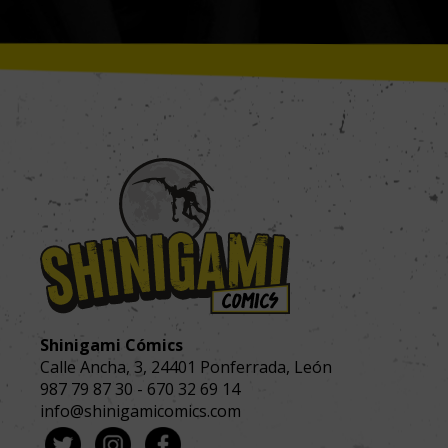
Shinigami Cómics
Calle Ancha, 3
,
24401
Ponferrada, León
987 79 87 30
-
670 32 69 14
info@shinigamicomics.com