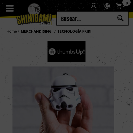
0
Regístrate
Iniciar sesión
Home
MERCHANDISING
TECNOLOGÍA FRIKI