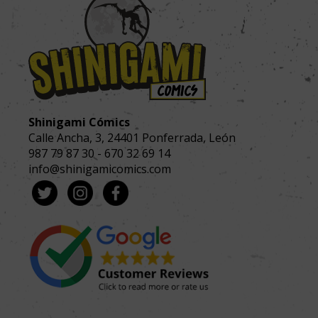
Shinigami Cómics
Calle Ancha, 3
,
24401
Ponferrada, León
987 79 87 30
-
670 32 69 14
info@shinigamicomics.com