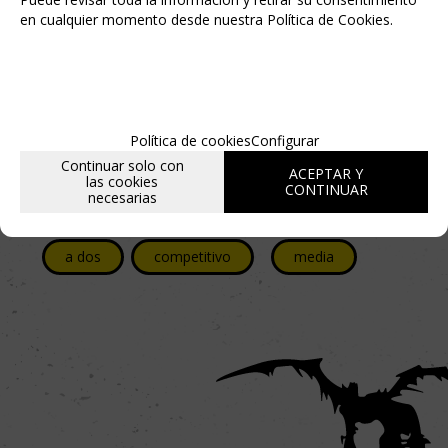
en cualquier momento desde nuestra Política de Cookies.
steampunk
Mecánica
acciones
con miniaturas
Política de cookies
Configurar
Continuar solo con
subasta
ACEPTAR Y
las cookies
CONTINUAR
necesarias
Tipo
Dificultad
a dos
competitivo
media