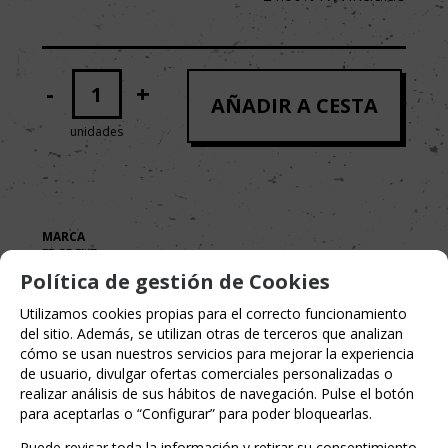
-
+
AÑADIR A CESTA
unidades
MARCA
EDGE ENT.
Política de gestión de Cookies
TAGS AGRUPADOS
Duración
Utilizamos cookies propias para el correcto funcionamiento
del sitio. Además, se utilizan otras de terceros que analizan
Media
cómo se usan nuestros servicios para mejorar la experiencia
de usuario, divulgar ofertas comerciales personalizadas o
Temática
realizar análisis de sus hábitos de navegación. Pulse el botón
para aceptarlas o “Configurar” para poder bloquearlas.
ciencia ficción
fantasía
Puede revisar toda la información y retirar su consentimiento