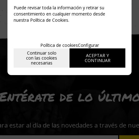
Puede revisar toda la información y retirar su
consentimiento en cualquier momento desde
nuestra Política de Cookies.
Política de cookies
Configurar
Continuar solo
ACEPTAR Y
con las cookies
CONTINUAR
necesarias
Entérate de lo últim
ara estar al día de las novedades a través de nu