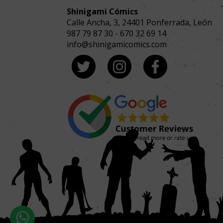
Shinigami Cómics
Calle Ancha, 3
,
24401
Ponferrada, León
987 79 87 30
-
670 32 69 14
info@shinigamicomics.com