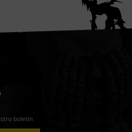
o
estro boletín